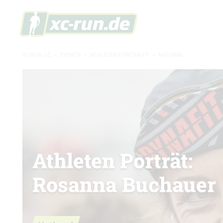
XC-RUN.DE
»
EVENTS
»
ATHLETEN-PORTRAITS
»
NATIONAL
Athleten Porträt:
Rosanna Buchauer