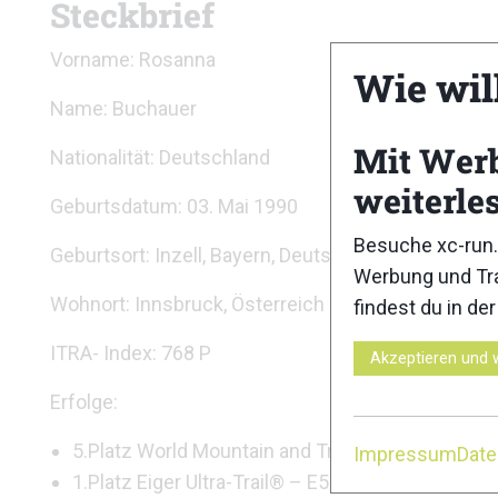
Steckbrief
Vorname: Rosanna
Wie wil
Name: Buchauer
Mit Wer
Nationalität: Deutschland
weiterle
Geburtsdatum: 03. Mai 1990
Besuche xc-run.
Geburtsort: Inzell, Bayern, Deutschland
Werbung und Tra
Wohnort: Innsbruck, Österreich
findest du in de
ITRA- Index: 768 P
Akzeptieren und 
Erfolge:
5.Platz World Mountain and Trail Running Champ
Impressum
Dat
1.Platz Eiger Ultra-Trail® – E51 2022