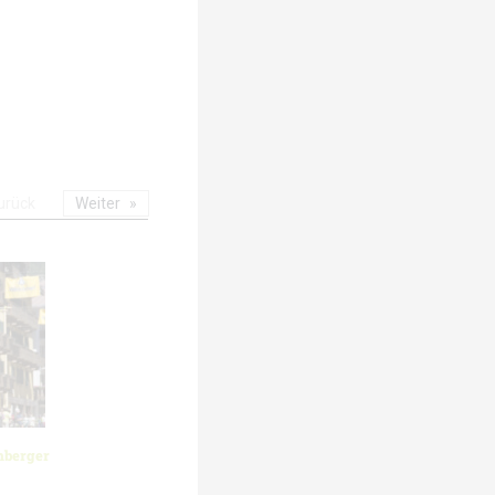
urück
Weiter
mberger