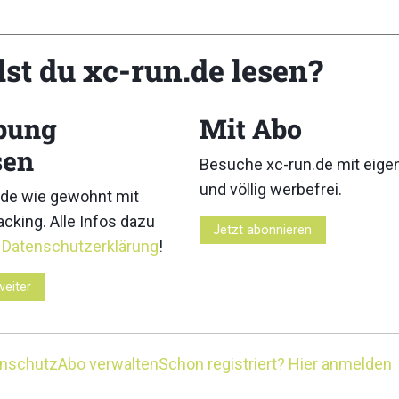
lst du xc-run.de lesen?
bung
Mit Abo
sen
Besuche xc-run.de mit eig
und völlig werbefrei.
de wie gewohnt mit
cking. Alle Infos dazu
Jetzt abonnieren
r
Datenschutzerklärung
!
weiter
ionships Innsbruck-Stubai – Trail Long 2023
enschutz
Abo verwalten
Schon registriert? Hier anmelden