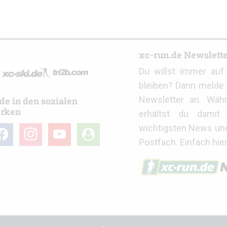
r
xc-run.de Newslett
Du willst immer au
bleiben? Dann melde 
Newsletter an. Wäh
de in den sozialen
rken
erhältst du damit 
wichtigsten News un
cebook
instagram
youtube
user-
Postfach. Einfach hie
circle