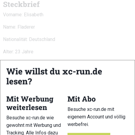
Steckbrief
Vorname: Elisabeth
Name: Fladerer
Nationalität: Deutschland
Alter: 23 Jahre
Geburtsdatum: 28.09.1995
Wie willst du xc-run.de
Geburtsort:
lesen?
Wohnort: Stadtbergen, Bayern, Deutschland
Mit Werbung
Mit Abo
ITRA- Index: 704 P
weiterlesen
Besuche xc-run.de mit
Erfolge:
eigenem Account und völlig
Besuche xc-run.de wie
werbefrei.
gewohnt mit Werbung und
Deutsche Meisterschaft 50K 2017
Tracking. Alle Infos dazu
2.Platz Zugspitz Supertrail 2017