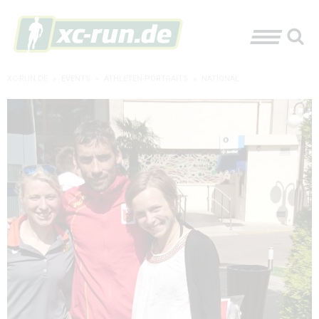
XC-RUN.DE
»
EVENTS
»
ATHLETEN-PORTRAITS
»
NATIONAL