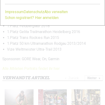
ITRA- Index: 831 P
Impressum
Datenschutz
Abo verwalten
1.Platz Sean O`Brian 100K 2018
Schon registriert? Hier anmelden
1.Platz GutsMuths-Rennsteiglauf 2018
1.Platz Feldberglauf 2018
1.Platz Gelita Trailmarathon Heidelberg 2016
1.Platz Trans Rockies Run 2015
1.Platz 50 km Ultramarathon Rodgau 2013/2014
Vize Weltmeister Ultra-Trail 2013
Sponsoren: GORE Wear, On, Garmin
Alle Athleten Porträts findet ihr hier
VERWANDTE ARTIKEL
Zurück
Weiter