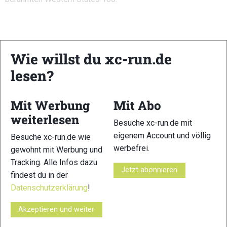
Wie willst du xc-run.de
Steckbrief
lesen?
Vorname: Florian
Mit Werbung
Mit Abo
Name: Neuschwander
weiterlesen
Besuche xc-run.de mit
Nationalität: Deutschland
eigenem Account und völlig
Besuche xc-run.de wie
werbefrei.
gewohnt mit Werbung und
Alter: 37 Jahre
Tracking. Alle Infos dazu
Jetzt abonnieren
Geburtsdatum: 01.Juni 1981
findest du in der
Datenschutzerklärung
!
Geburtsort: Neunkirchen, Saarland, Deutschland
Akzeptieren und weiter
Wohnort: Offenbach am Main, Hessen, Deutschland