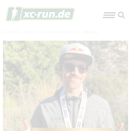
XC-RUN.DE
»
EVENTS
»
ATHLETEN-PORTRAITS
»
NATIONAL