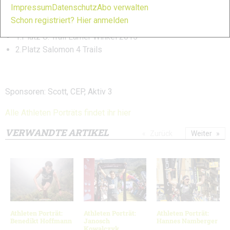
Impressum
Datenschutz
Abo verwalten
Podbrdo
Schon registriert? Hier anmelden
1.Platz Scott Rock the Top Zugspitz Berglauf 2016
1.Platz U. Trail Lamer Winkel 2015
2.Platz Salomon 4 Trails
Sponsoren: Scott, CEP, Aktiv 3
Alle Athleten Porträts findet ihr hier
VERWANDTE ARTIKEL
Zurück
Weiter
Athleten Porträt:
Athleten Porträt:
Athleten Porträt:
Benedikt Hoffmann
Janosch
Hannes Namberger
Kowalczyk