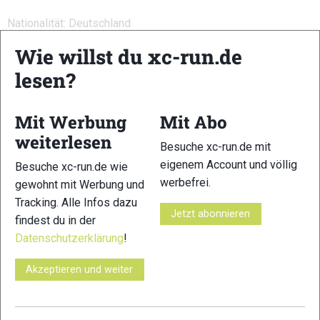
Nationalität: Deutschland
Wie willst du xc-run.de
Alter: 42 Jahre
lesen?
Geburtsdatum: 28.Mai 1976
Geburtsort: Regen
Mit Werbung
Mit Abo
weiterlesen
Wohnort: Fürstenstein, Bayern, Deutschland
Besuche xc-run.de mit
eigenem Account und völlig
Besuche xc-run.de wie
ITRA- Index: 700 P
werbefrei.
gewohnt mit Werbung und
Erfolge:
Tracking. Alle Infos dazu
Jetzt abonnieren
findest du in der
1.Platz Da Kine vom Kaitersberg 2018 / 2015 / 2014
Datenschutzerklärung
!
1.Platz Pitz Alpine Glacier Trail P42 2018
Deutsche Berglaufmeisterin AK 40 2017
Akzeptieren und weiter
3.Platz Transalpine Run 2016 Mixed gemeinsam mit
Markus Mingo
15.Platz Berglauf-Weltmeisterschaft Langdistanz in