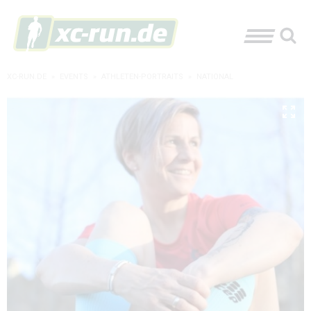
XC-RUN.DE
»
EVENTS
»
ATHLETEN-PORTRAITS
»
NATIONAL