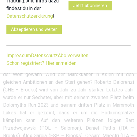
Tracking. Alle Infos dazu
Golden Trail Series im vergangenen Jahr der Favorit für das
Jetzt abonnieren
findest du in der
erste Rennen der Saison. Aber er wird es mit seinem
Datenschutzerklärung
!
Landsmann Philemon Kiriago (KEN – Run2gether) zu tun
bekommen, der in Sierre-Zinal bewiesen hat, dass er das
Akzeptieren und weiter
prestigeträchtigste Rennen der Welt gewinnen kann. Diese
beiden müssen sich vor Elhousine Elazzaoui (MAR –
Nnormal) in Acht nehmen, der nach seinem Sieg beim
Impressum
Datenschutz
Abo verwalten
Dolomyths Run 2023 der Welt gezeigt hat, wozu er fähig ist,
Schon registriert? Hier anmelden
indem er das große Finale in Italien vor den besten Athleten
der Welt gewann. Wird der Marokkaner in Asien mit den
gleichen Ambitionen an den Start gehen? Roberto Delorenzi
(CHE – Brooks) wird von Jahr zu Jahr stärker. Letztes Jahr
wurde er nur Sechster, aber mit seinem zweiten Platz beim
Dolomyths Run 2023 und seinem dritten Platz in Mammoth
Lakes hat er gezeigt, dass er um die Podiumsplätze
kämpfen kann. Auf den weiteren Plätzen folgen Bart
Przedwojewski (POL – Salomon), Daniel Pattis (ITA –
Brooks), Álex García (ESP – Brooks), Cesare Maestri (ITA –