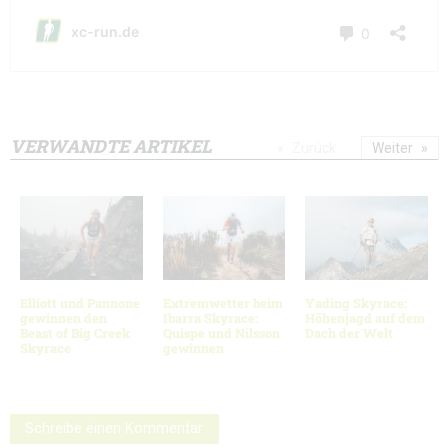
VERWANDTE ARTIKEL
Zurück
Weiter
Elliott und Pannone
Extremwetter beim
Yading Skyrace:
gewinnen den
Ibarra Skyrace:
Höhenjagd auf dem
Beast of Big Creek
Quispe und Nilsson
Dach der Welt
Skyrace
gewinnen
Schreibe einen Kommentar