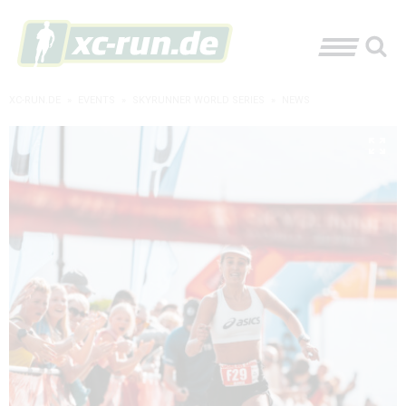
XC-RUN.DE
»
EVENTS
»
SKYRUNNER WORLD SERIES
»
NEWS