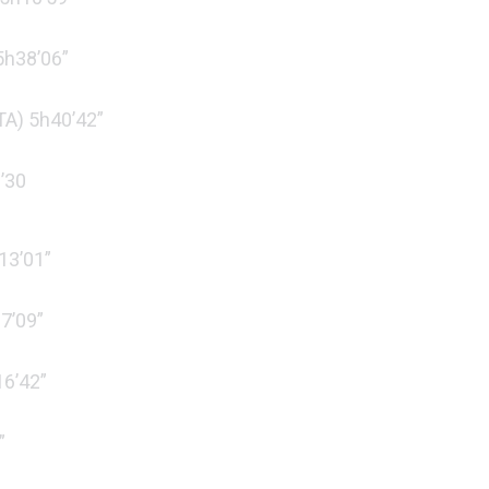
 5h38’06”
ITA) 5h40’42”
’30
h13’01”
37’09”
16’42”
”