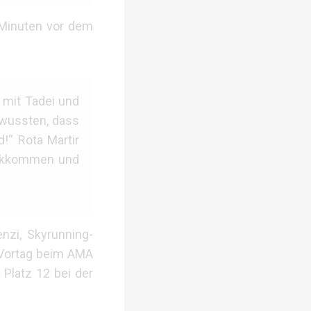
 Minuten vor dem
 mit Tadei und
 wussten, dass
!“ Rota Martir
rückkommen und
nzi, Skyrunning-
 Vortag beim AMA
Platz 12 bei der