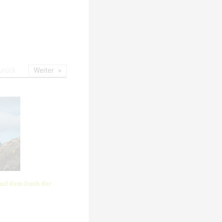
urück
Weiter
auf dem Dach der