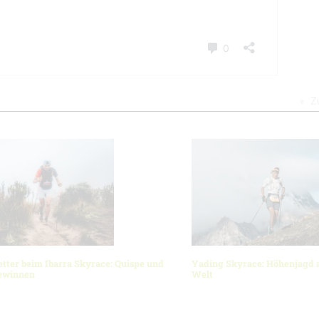
Z
ter beim Ibarra Skyrace: Quispe und
Yading Skyrace: Höhenjagd 
gewinnen
Welt