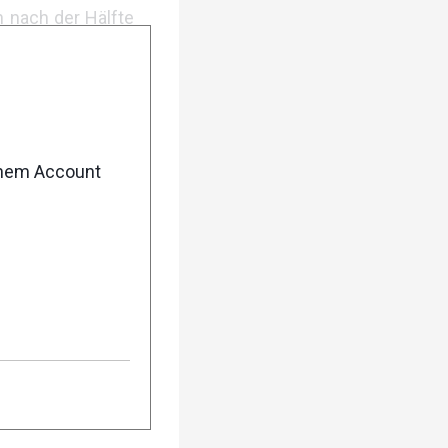
n nach der Hälfte
na Cugnetto sowie
 m Höhe kämpften,
el Spannung, denn
enem Account
mit 46:51 Minuten
s die wachsende
uropas ist.