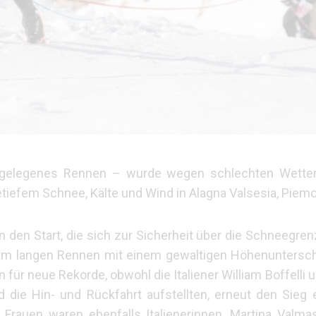
tgelegenes Rennen – wurde wegen schlechten Wette
efem Schnee, Kälte und Wind in Alagna Valsesia, Piemont,
n den Start, die sich zur Sicherheit über die Schneegren
m langen Rennen mit einem gewaltigen Höhenuntersch
 für neue Rekorde, obwohl die Italiener William Boffelli u
d die Hin- und Rückfahrt aufstellten, erneut den Sieg 
Frauen waren ebenfalls Italienerinnen, Martina Valmas