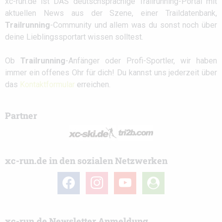
xc-run.de ist DAS deutschsprachige Trailrunning-Portal mit
aktuellen News aus der Szene, einer Traildatenbank,
Trailrunning
-Community und allem was du sonst noch über
deine Lieblingssportart wissen solltest.
Ob
Trailrunning
-Anfänger oder Profi-Sportler, wir haben
immer ein offenes Ohr für dich! Du kannst uns jederzeit über
das
Kontaktformular
erreichen.
Partner
xc-run.de in den sozialen Netzwerken
facebook
instagram
youtube
user-
circle
xc-run.de Newsletter Anmeldung