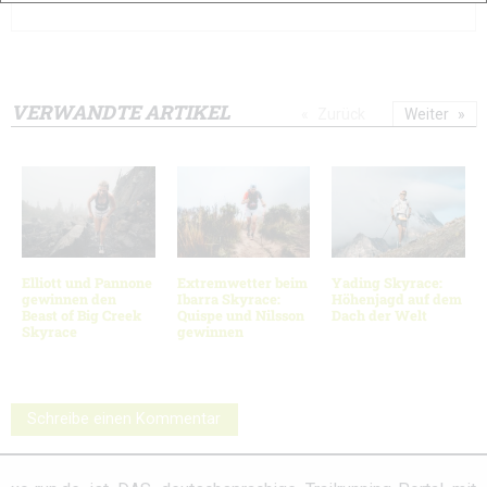
VERWANDTE ARTIKEL
Zurück
Weiter
Elliott und Pannone
Extremwetter beim
Yading Skyrace:
gewinnen den
Ibarra Skyrace:
Höhenjagd auf dem
Beast of Big Creek
Quispe und Nilsson
Dach der Welt
Skyrace
gewinnen
Schreibe einen Kommentar