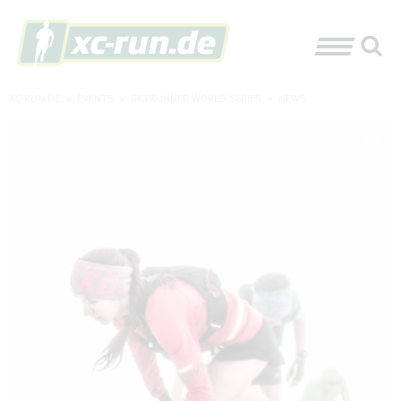
XC-RUN.DE
»
EVENTS
»
SKYRUNNER WORLD SERIES
»
NEWS