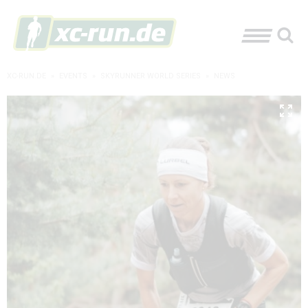
XC-RUN.DE
»
EVENTS
»
SKYRUNNER WORLD SERIES
»
NEWS