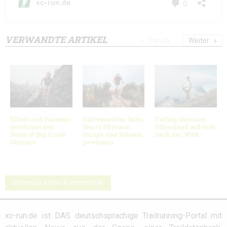
VERWANDTE ARTIKEL
Zurück
Weiter
Elliott und Pannone
Extremwetter beim
Yading Skyrace:
gewinnen den
Ibarra Skyrace:
Höhenjagd auf dem
Beast of Big Creek
Quispe und Nilsson
Dach der Welt
Skyrace
gewinnen
Schreibe einen Kommentar
xc-run.de ist DAS deutschsprachige Trailrunning-Portal mit