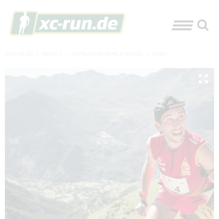
XC-RUN.DE
»
EVENTS
»
SKYRUNNER WORLD SERIES
»
NEWS