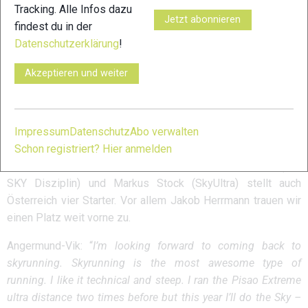
Tracking. Alle Infos dazu
Portugiesin Sabina Marques in 6’25’03“ für die Damen
Jetzt abonnieren
findest du in der
aufgestellt. Zu Angermund-Vik gesellen sich die spanischen
Datenschutzerklärung
!
Top-Läufer Manuel Merillas, Zaid Ait Malek und Sandra
Sevillano. Ein großes Line-Up aus Italien umfasst William
Akzeptieren und weiter
Boffelli, Cristian Minoggio, Daniel Antonioli, Franco Collé,
Giuditta Turini und Fabiola Conti; aus der Schweiz Roberto
Delorenzi; Kiril Nikolov aus Bulgarien und Tomas Farnik aus
Tschechien. Superstar Ragna Debats aus den Niederlanden
Impressum
Datenschutz
Abo verwalten
musste sich aus familiären Gründen zurückziehen. Mit Jakob
Schon registriert? Hier anmelden
Herrmann, Sebastian Falkensteiner, Claudia Rosegger (alle
SKY Disziplin) und Markus Stock (SkyUltra) stellt auch
Österreich vier Starter. Vor allem Jakob Herrmann trauen wir
einen Platz weit vorne zu.
Angermund-Vik: “
I’m looking forward to coming back to
skyrunning. Skyrunning is the most awesome type of
running. I like it technical and steep. I ran the Pisao Extreme
ultra distance two times before but this year I’ll do the Sky –