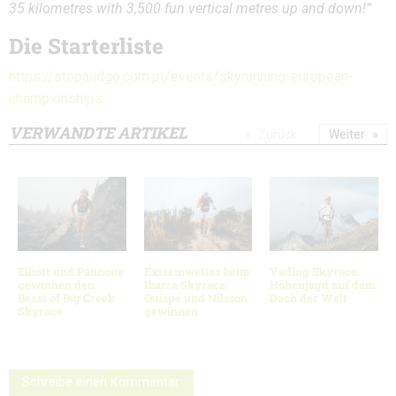
35 kilometres with 3,500 fun vertical metres up and down!”
Die Starterliste
https://stopandgo.com.pt/events/skyrunning-european-
championships
VERWANDTE ARTIKEL
Zurück
Weiter
Elliott und Pannone
Extremwetter beim
Yading Skyrace:
gewinnen den
Ibarra Skyrace:
Höhenjagd auf dem
Beast of Big Creek
Quispe und Nilsson
Dach der Welt
Skyrace
gewinnen
Schreibe einen Kommentar