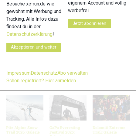
eigenem Account und völlig
Besuche xc-run.de wie
werbefrei.
gewohnt mit Werbung und
11
12
Tracking. Alle Infos dazu
Jetzt abonnieren
findest du in der
Datenschutzerklärung
!
Akzeptieren und weiter
13
14
© Bild 1: BGM;
Impressum
Datenschutz
Abo verwalten
VERWANDTE ARTIKEL
Schon registriert? Hier anmelden
Zurück
Weiter
Pitz Alpine Snow
GaPa Everesting
Dolomiti Extreme
Trail 2026: Galerie
Festival 2025:
Trail: Galerie