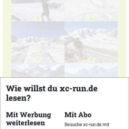
5
6
7
8
Wie willst du xc-run.de
lesen?
9
10
Mit Werbung
Mit Abo
weiterlesen
Besuche xc-run.de mit