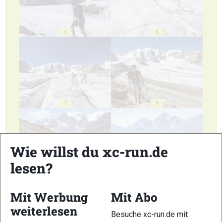
5
6
7
8
Wie willst du xc-run.de
lesen?
9
10
Mit Werbung
Mit Abo
weiterlesen
Besuche xc-run.de mit