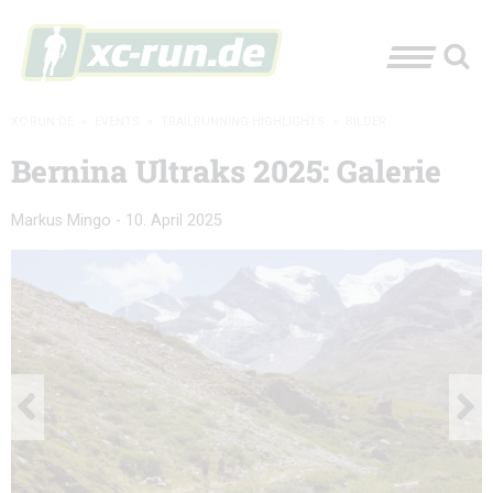
XC-RUN.DE
»
EVENTS
»
TRAILRUNNING-HIGHLIGHTS
»
BILDER
Bernina Ultraks 2025: Galerie
Markus Mingo
-
10. April 2025