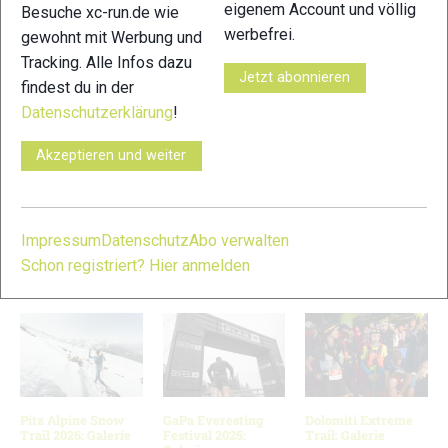
eigenem Account und völlig
Besuche xc-run.de wie
werbefrei.
gewohnt mit Werbung und
11
12
Tracking. Alle Infos dazu
Jetzt abonnieren
findest du in der
Datenschutzerklärung
!
Akzeptieren und weiter
13
14
© Bild 1: BGM;
Impressum
Datenschutz
Abo verwalten
VERWANDTE ARTIKEL
Schon registriert? Hier anmelden
Zurück
Weiter
Pitz Alpine Snow
GaPa Everesting
Dolomiti Extreme
Trail 2026: Galerie
Festival 2025:
Trail: Galerie