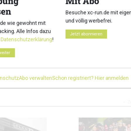
bung
Mit Abo
sen
Besuche xc-run.de mit eig
und völlig werbefrei.
de wie gewohnt mit
cking. Alle Infos dazu
Jetzt abonnieren
8
9
r
Datenschutzerklärung
!
weiter
enschutz
Abo verwalten
Schon registriert? Hier anmelden
2
13
14
Z