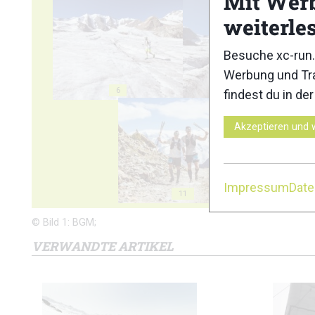
Mit Wer
weiterle
Besuche xc-run.
Werbung und Tra
6
7
findest du in de
Akzeptieren und 
Impressum
Dat
11
1
© Bild 1: BGM;
VERWANDTE ARTIKEL