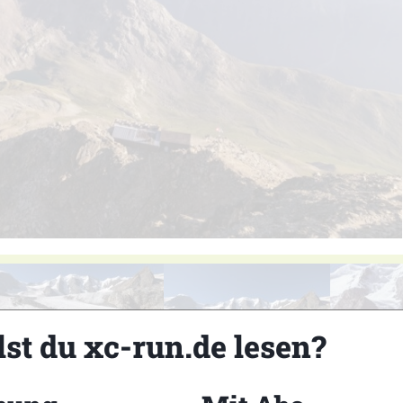
lst du xc-run.de lesen?
3
4