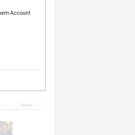
enem Account
10
urück
Weiter