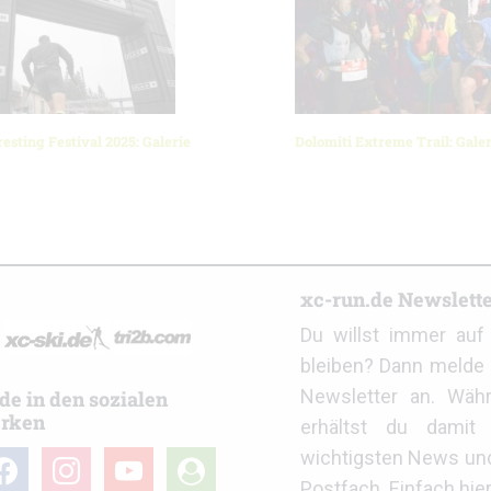
esting Festival 2025: Galerie
Dolomiti Extreme Trail: Galer
r
xc-run.de Newslett
Du willst immer au
bleiben? Dann melde 
Newsletter an. Wäh
de in den sozialen
rken
erhältst du damit 
wichtigsten News un
cebook
instagram
youtube
user-
Postfach. Einfach hie