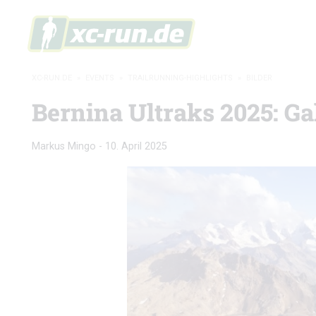
XC-RUN.DE
»
EVENTS
»
TRAILRUNNING-HIGHLIGHTS
»
BILDER
Bernina Ultraks 2025: Ga
Markus Mingo
-
10. April 2025