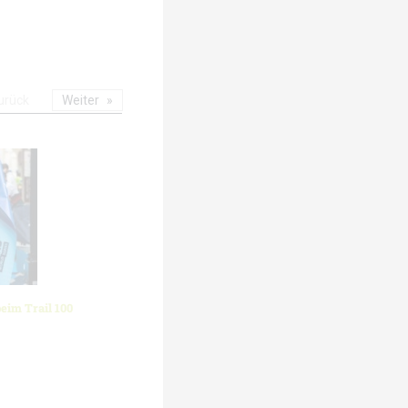
urück
Weiter
eim Trail 100