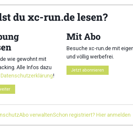
lst du xc-run.de lesen?
bung
Mit Abo
sen
Besuche xc-run.de mit eig
und völlig werbefrei.
de wie gewohnt mit
cking. Alle Infos dazu
Jetzt abonnieren
des Rennens zusammen und meldeten sich bis zur 80-k
r
Datenschutzerklärung
!
zwei Minuten. Pablo Villa setzte sich schließlich ab
roßen Anstiegen des Rennens in El Garañón und Roque 
weiter
auf dem zweiten Platz. Capell überholte ihn schließlich a
der zweite Transgrancanaria-Sieg seiner Karriere.
enschutz
Abo verwalten
Schon registriert? Hier anmelden