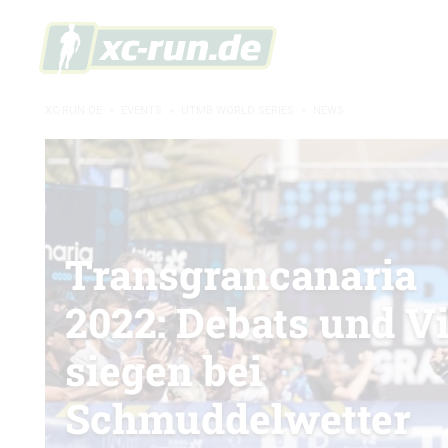
XC-RUN.DE
»
EVENTS
»
UTMB WORLD SERIES
»
NEWS
Transgrancanaria
2022: Debats und Vi
siegen bei
Schmuddelwetter