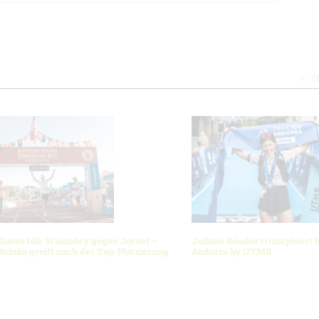
Z
tates 100: Walmsley gegen Jornet –
Juliane Rössler triumphiert b
 Brinks greift nach der Top-Platzierung
Andorra by UTMB