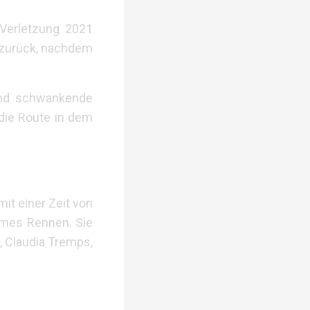
Verletzung 2021
ig zurück, nachdem
und schwankende
 die Route in dem
it einer Zeit von
ames Rennen. Sie
, Claudia Tremps,