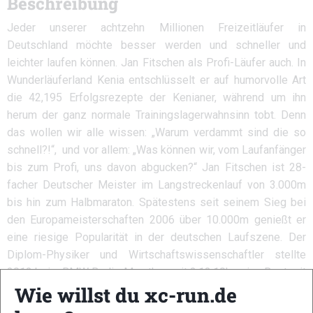
Beschreibung
Jeder unserer achtzehn Millionen Freizeitläufer in
Deutschland möchte besser werden und schneller und
leichter laufen können. Jan Fitschen als Profi-Läufer auch. In
Wunderläuferland Kenia entschlüsselt er auf humorvolle Art
die 42,195 Erfolgsrezepte der Kenianer, während um ihn
herum der ganz normale Trainingslagerwahnsinn tobt. Denn
das wollen wir alle wissen: „Warum verdammt sind die so
schnell?!“, und vor allem: „Was können wir, vom Laufanfänger
bis zum Profi, uns davon abgucken?“ Jan Fitschen ist 28-
facher Deutscher Meister im Langstreckenlauf von 3.000m
bis hin zum Halbmaraton. Spätestens seit seinem Sieg bei
den Europameisterschaften 2006 über 10.000m genießt er
eine riesige Popularität in der deutschen Laufszene. Der
Diplom-Physiker und Wirtschaftswissenschaftler stellte
2012 beim BMW Berlin-Marathon mit 2:13:10h seine Bestzeit
Wie willst du xc-run.de
auf.