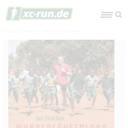
XC-RUN.DE
»
MATERIAL
»
BUCHVORSTELLUNGEN