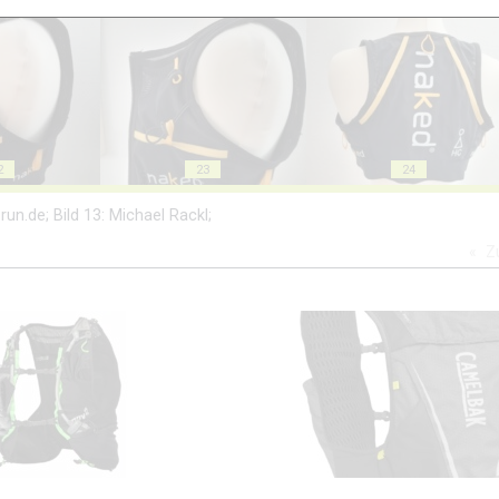
18
19
2
23
24
un.de; Bild 13: Michael Rackl;
Z