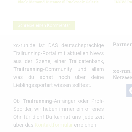
Black Diamond Distance 8l Rucksack: Galerie
INOV8 Rac
Schreibe einen Kommentar
Partne
xc-run.de ist DAS deutschsprachige
Trailrunning-Portal mit aktuellen News
aus der Szene, einer Traildatenbank,
Trailrunning
-Community und allem
xc-run.
Netzwe
was du sonst noch über deine
Lieblingssportart wissen solltest.
fa
Ob
Trailrunning
-Anfänger oder Profi-
Sportler, wir haben immer ein offenes
Ohr für dich! Du kannst uns jederzeit
über das
Kontaktformular
erreichen.