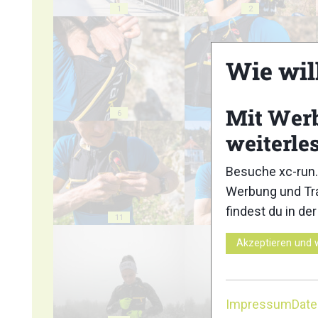
1
2
Wie wil
Mit Wer
6
7
weiterle
Besuche xc-run.
Werbung und Tra
findest du in de
11
12
Akzeptieren und 
Impressum
Dat