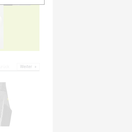
20
urück
Weiter