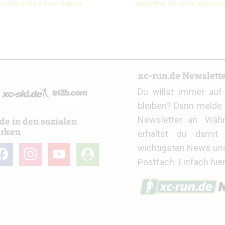
e Ultra Pro 5 Vest: Galerie
CamelBak Ultra Pro Vest: Gal
r
xc-run.de Newslett
Du willst immer au
bleiben? Dann melde 
Newsletter an. Wäh
de in den sozialen
rken
erhältst du damit 
wichtigsten News un
cebook
instagram
youtube
user-
Postfach. Einfach hie
circle