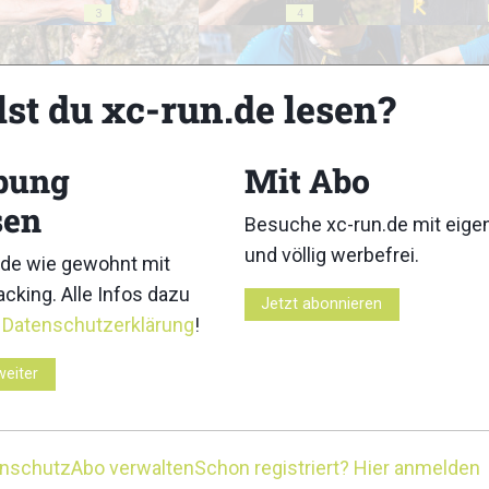
3
4
lst du xc-run.de lesen?
bung
Mit Abo
8
9
sen
Besuche xc-run.de mit eig
und völlig werbefrei.
de wie gewohnt mit
cking. Alle Infos dazu
Jetzt abonnieren
r
Datenschutzerklärung
!
13
14
weiter
enschutz
Abo verwalten
Schon registriert? Hier anmelden