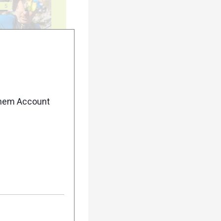
5
10
enem Account
15