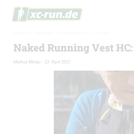
XC-RUN.DE
»
MATERIAL
»
LAUFRUCKSACK-TEST
»
BILDER
Naked Running Vest HC: 
Markus Mingo
-
23. April 2021