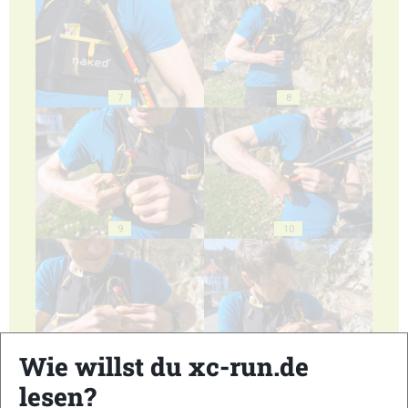
7
8
9
10
Wie willst du xc-run.de
11
12
lesen?