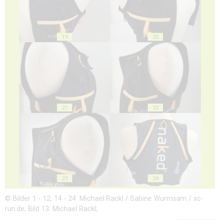
19
20
21
22
23
24
© Bilder 1 - 12, 14 - 24: Michael Rackl / Sabine Wurmsam / xc-
run.de; Bild 13: Michael Rackl;