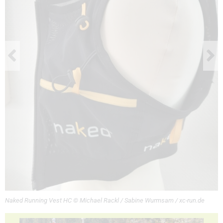
Naked Running Vest HC © Michael Rackl / Sabine Wurmsam / xc-run.de