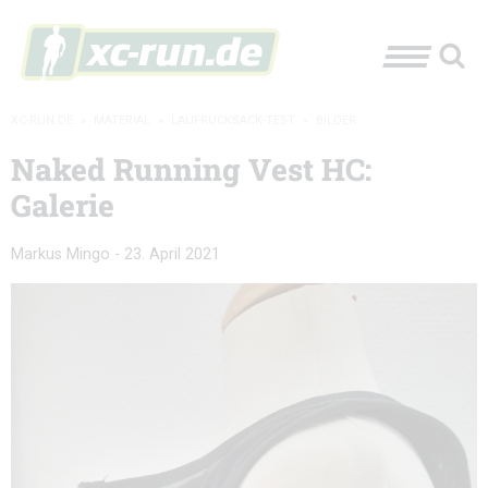
XC-RUN.DE
»
MATERIAL
»
LAUFRUCKSACK-TEST
»
BILDER
Naked Running Vest HC:
Galerie
Markus Mingo
-
23. April 2021