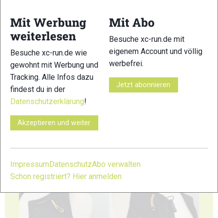
Mit Werbung
Mit Abo
weiterlesen
Besuche xc-run.de mit
13
14
eigenem Account und völlig
Besuche xc-run.de wie
werbefrei.
gewohnt mit Werbung und
Tracking. Alle Infos dazu
Jetzt abonnieren
findest du in der
Datenschutzerklärung
!
15
16
Akzeptieren und weiter
Impressum
Datenschutz
Abo verwalten
Schon registriert? Hier anmelden
17
18