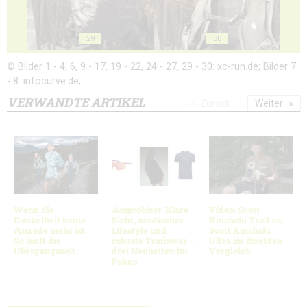
29
30
© Bilder 1 - 4, 6, 9 - 17, 19 - 22, 24 - 27, 29 - 30: xc-run.de; Bilder 7
- 8: infocurve.de;
VERWANDTE ARTIKEL
Zurück
Weiter
Wenn die
Ausprobiert: Klare
Video: Scott
Dunkelheit keine
Sicht, nordischer
Kinabalu Trail vs.
Ausrede mehr ist.
Lifestyle und
Scott Kinabalu
So läuft die
robuste Trailwear –
Ultra im direkten
Übergangszeit.
drei Neuheiten im
Vergleich
Fokus