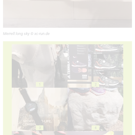
Merrell long sky © xc-run.de
1
2
3
4