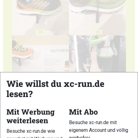
11
12
13
14
Wie willst du xc-run.de
lesen?
Mit Werbung
Mit Abo
weiterlesen
15
16
Besuche xc-run.de mit
eigenem Account und völlig
Besuche xc-run.de wie
werbefrei.