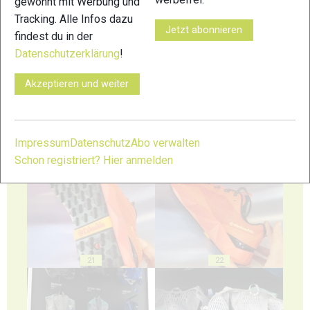
gewohnt mit Werbung und
Tracking. Alle Infos dazu
Jetzt abonnieren
findest du in der
Datenschutzerklärung
!
17
18
Akzeptieren und weiter
Impressum
Datenschutz
Abo verwalten
Schon registriert? Hier anmelden
19
20
21
22