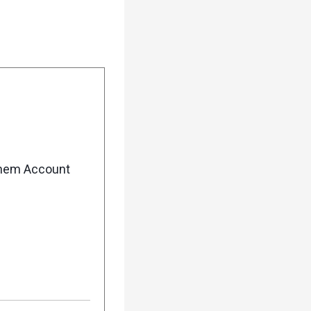
enem Account
5