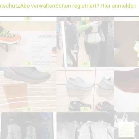
enschutz
Abo verwalten
Schon registriert? Hier anmelden
8
9
13
14
18
19