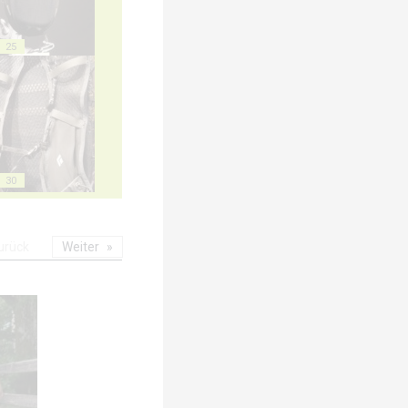
25
30
urück
Weiter