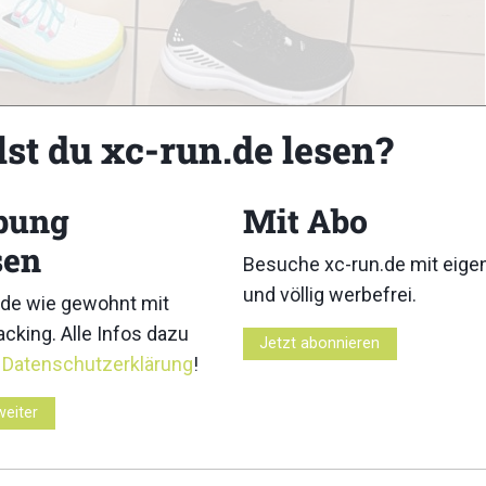
lst du xc-run.de lesen?
bung
Mit Abo
sen
Besuche xc-run.de mit eig
und völlig werbefrei.
de wie gewohnt mit
cking. Alle Infos dazu
Jetzt abonnieren
r
Datenschutzerklärung
!
3
4
weiter