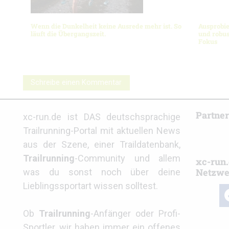
Wenn die Dunkelheit keine Ausrede mehr ist. So
Ausprobie
läuft die Übergangszeit.
und robus
Fokus
Schreibe einen Kommentar
Partne
xc-run.de ist DAS deutschsprachige
Trailrunning-Portal mit aktuellen News
aus der Szene, einer Traildatenbank,
Trailrunning
-Community und allem
xc-run.
Netzwe
was du sonst noch über deine
Lieblingssportart wissen solltest.
fa
Ob
Trailrunning
-Anfänger oder Profi-
Sportler, wir haben immer ein offenes