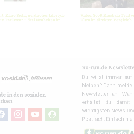
rt: Klare Sicht, nordischer Lifestyle
Video: Scott Kinabalu Trail v
te Trailwear – drei Neuheiten im
Ultra im direkten Vergleich
r
xc-run.de Newslett
Du willst immer au
bleiben? Dann melde 
Newsletter an. Wäh
de in den sozialen
rken
erhältst du damit 
wichtigsten News un
cebook
instagram
youtube
user-
Postfach. Einfach hie
circle