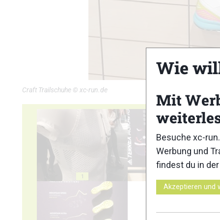
Wie wil
Craft Trailschuhe © xc-run.de
Mit Wer
weiterle
Besuche xc-run.
Werbung und Tra
findest du in de
1
2
Akzeptieren und 