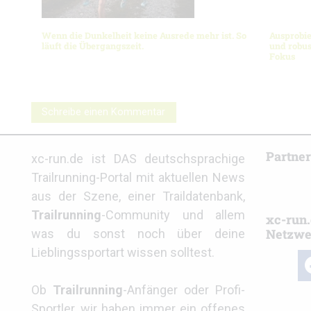
Wenn die Dunkelheit keine Ausrede mehr ist. So
Ausprobie
läuft die Übergangszeit.
und robus
Fokus
Schreibe einen Kommentar
Partne
xc-run.de ist DAS deutschsprachige
Trailrunning-Portal mit aktuellen News
aus der Szene, einer Traildatenbank,
Trailrunning
-Community und allem
xc-run.
Netzwe
was du sonst noch über deine
Lieblingssportart wissen solltest.
fa
Ob
Trailrunning
-Anfänger oder Profi-
Sportler, wir haben immer ein offenes