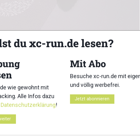
lst du xc-run.de lesen?
bung
Mit Abo
sen
Besuche xc-run.de mit eig
und völlig werbefrei.
de wie gewohnt mit
cking. Alle Infos dazu
Jetzt abonnieren
r
Datenschutzerklärung
!
3
4
weiter