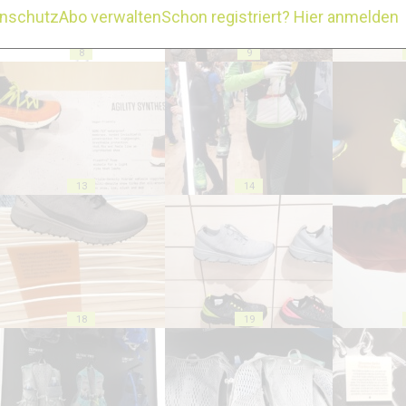
enschutz
Abo verwalten
Schon registriert? Hier anmelden
8
9
13
14
18
19