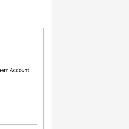
enem Account
5