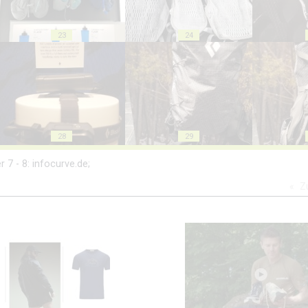
23
24
28
29
er 7 - 8: infocurve.de;
Z