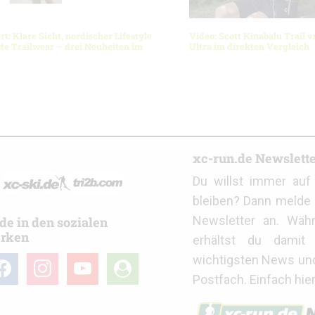
rt: Klare Sicht, nordischer Lifestyle
Video: Scott Kinabalu Trail v
te Trailwear – drei Neuheiten im
Ultra im direkten Vergleich
r
xc-run.de Newslett
Du willst immer au
bleiben? Dann melde 
Newsletter an. Wäh
de in den sozialen
rken
erhältst du damit 
wichtigsten News un
cebook
instagram
youtube
user-
Postfach. Einfach hie
circle