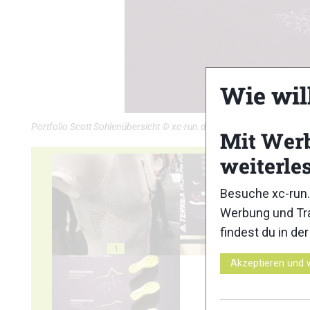
Wie wil
Portfolio Scott Sohlenübersicht © xc-run.de
Mit Wer
weiterle
Besuche xc-run.
Werbung und Tra
findest du in de
1
2
Akzeptieren und 