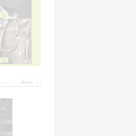
25
30
urück
Weiter