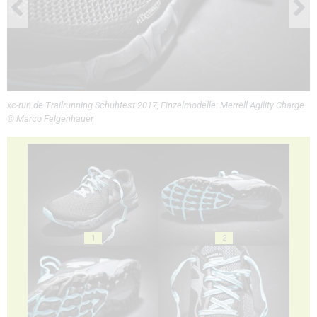
xc-run.de Trailrunning Schuhtest 2017, Einzelmodelle: Merrell Agility Charge
© Marco Felgenhauer
1
2