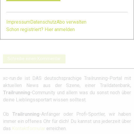
Impressum
Datenschutz
Abo verwalten
Schon registriert? Hier anmelden
Salomon S/Lab
INOV8 X-Talon G
Salming Elements
Ultra 3: Galerie
235: Galerie
2: Galerie
Schreibe einen Kommentar
xc-run.de ist DAS deutschsprachige Trailrunning-Portal mit
aktuellen News aus der Szene, einer Traildatenbank,
Trailrunning
-Community und allem was du sonst noch über
deine Lieblingssportart wissen solltest.
Ob
Trailrunning
-Anfänger oder Profi-Sportler, wir haben
immer ein offenes Ohr für dich! Du kannst uns jederzeit über
das
Kontaktformular
erreichen.