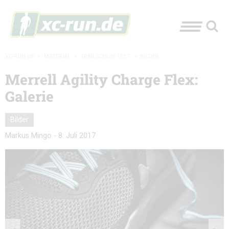
XC-RUN.DE
»
MATERIAL
»
TRAILSCHUH-TEST
»
BILDER
Merrell Agility Charge Flex:
Galerie
Bilder
Markus Mingo
-
8. Juli 2017