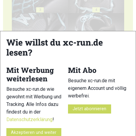
3
4
Wie willst du xc-run.de
lesen?
5
6
Mit Werbung
Mit Abo
weiterlesen
Besuche xc-run.de mit
eigenem Account und völlig
Besuche xc-run.de wie
werbefrei.
gewohnt mit Werbung und
7
Tracking. Alle Infos dazu
Jetzt abonnieren
© Bilder 1 - 7: Marco Felgenhauer;
findest du in der
VERWANDTE ARTIKEL
Datenschutzerklärung
!
Zurück
Weiter
Akzeptieren und weiter