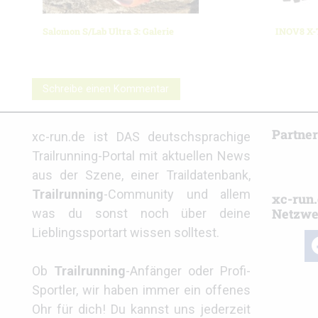
Salomon S/Lab Ultra 3: Galerie
INOV8 X-T
Schreibe einen Kommentar
Partne
xc-run.de ist DAS deutschsprachige
Trailrunning-Portal mit aktuellen News
aus der Szene, einer Traildatenbank,
Trailrunning
-Community und allem
xc-run.
Netzwe
was du sonst noch über deine
Lieblingssportart wissen solltest.
fa
Ob
Trailrunning
-Anfänger oder Profi-
Sportler, wir haben immer ein offenes
Ohr für dich! Du kannst uns jederzeit