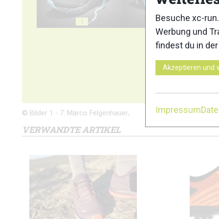
Besuche xc-run.
1
2
Werbung und Tra
findest du in de
Akzeptieren und 
6
Impressum
Dat
© Bilder 1 - 7: Marco Felgenhauer;
VERWANDTE ARTIKEL