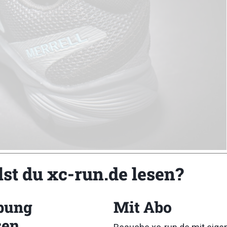
ity Charge © Marco Felgenhauer
lst du xc-run.de lesen?
bung
Mit Abo
sen