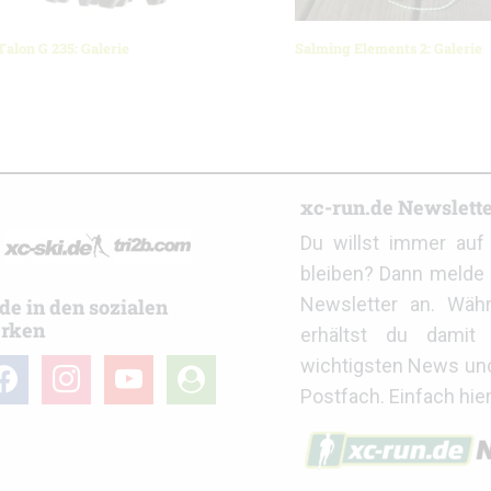
alon G 235: Galerie
Salming Elements 2: Galerie
r
xc-run.de Newslett
Du willst immer au
bleiben? Dann melde 
Newsletter an. Wäh
de in den sozialen
rken
erhältst du damit 
wichtigsten News un
cebook
instagram
youtube
user-
Postfach. Einfach hie
circle