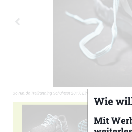
xc-run.de Trailrunning Schuhtest 2017, Einzelmodelle: Merrell Agil
Wie wil
Mit Wer
weiterle