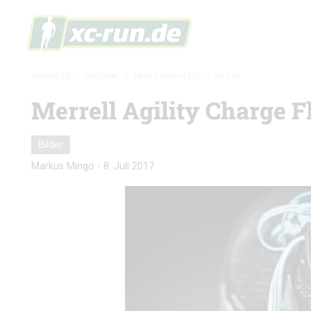
XC-RUN.DE
»
MATERIAL
»
TRAILSCHUH-TEST
»
BILDER
Merrell Agility Charge Fl
Bilder
Markus Mingo
-
8. Juli 2017