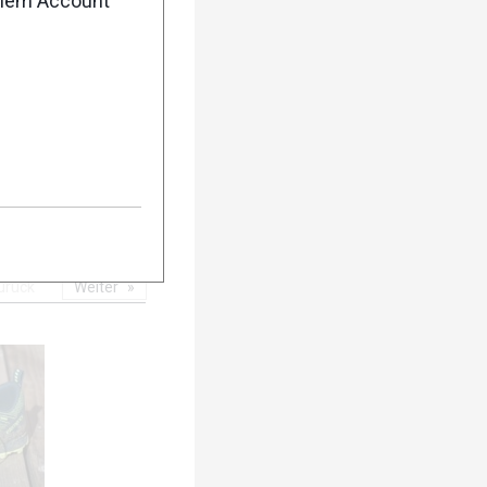
enem Account
5
urück
Weiter