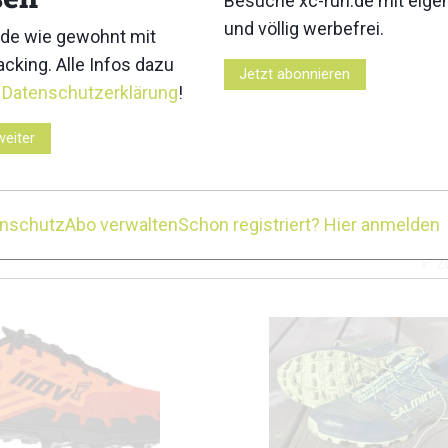
Besuche xc-run.de mit eig
und völlig werbefrei.
de wie gewohnt mit
3
4
cking. Alle Infos dazu
Jetzt abonnieren
r
Datenschutzerklärung
!
weiter
7
enschutz
Abo verwalten
Schon registriert? Hier anmelden
Z