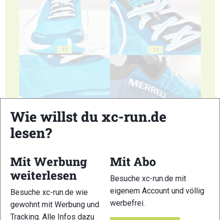
11
12
Wie willst du xc-run.de
13
14
lesen?
Mit Werbung
Mit Abo
weiterlesen
Besuche xc-run.de mit
eigenem Account und völlig
Besuche xc-run.de wie
15
16
werbefrei.
gewohnt mit Werbung und
Tracking. Alle Infos dazu