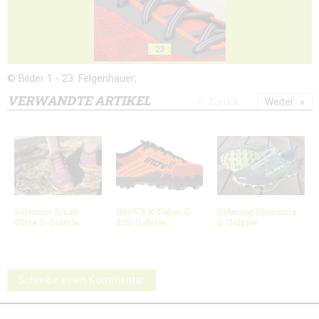
23
© Bilder 1 - 23: Felgenhauer;
VERWANDTE ARTIKEL
Zurück
Weiter
Salomon S/Lab
INOV8 X-Talon G
Salming Elements
Ultra 3: Galerie
235: Galerie
2: Galerie
Schreibe einen Kommentar