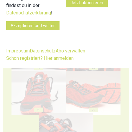
Jetzt abonnieren
findest du in der
Datenschutzerklärung
!
Akzeptieren und weiter
17
18
Impressum
Datenschutz
Abo verwalten
Schon registriert? Hier anmelden
19
20
21
22