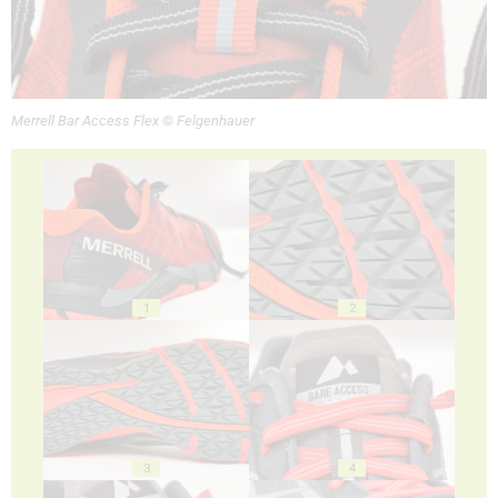
Merrell Bar Access Flex © Felgenhauer
1
2
3
4