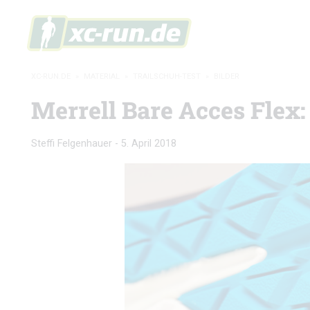
XC-RUN.DE
»
MATERIAL
»
TRAILSCHUH-TEST
»
BILDER
Merrell Bare Acces Flex:
Steffi Felgenhauer
-
5. April 2018