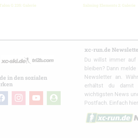
alon G 235: Galerie
Salming Elements 2: Galerie
r
xc-run.de Newslett
Du willst immer au
bleiben? Dann melde 
Newsletter an. Wäh
de in den sozialen
rken
erhältst du damit 
wichtigsten News un
cebook
instagram
youtube
user-
Postfach. Einfach hie
circle