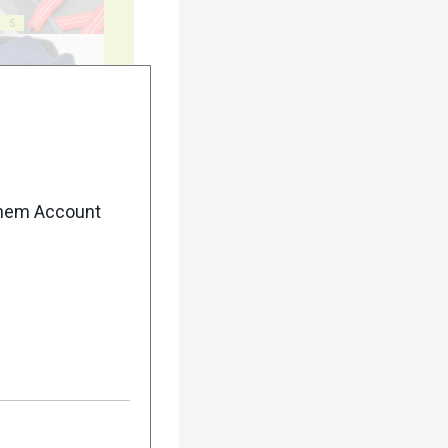
5
10
enem Account
15