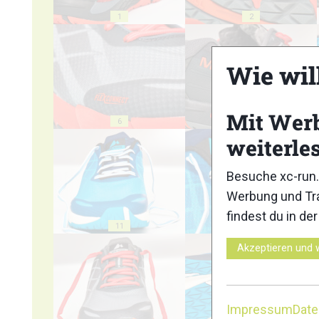
1
2
Wie wil
Mit Wer
6
7
weiterle
Besuche xc-run.
Werbung und Tra
findest du in de
11
12
Akzeptieren und 
Impressum
Dat