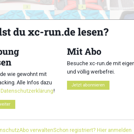
3
4
lst du xc-run.de lesen?
bung
Mit Abo
8
9
sen
Besuche xc-run.de mit eig
und völlig werbefrei.
de wie gewohnt mit
cking. Alle Infos dazu
Jetzt abonnieren
r
Datenschutzerklärung
!
13
14
weiter
enschutz
Abo verwalten
Schon registriert? Hier anmelden