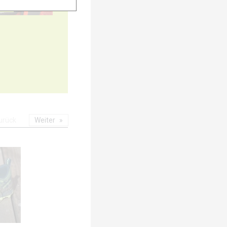
20
urück
Weiter