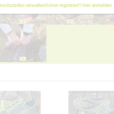
enschutz
Abo verwalten
Schon registriert? Hier anmelden
3
4
6
Z