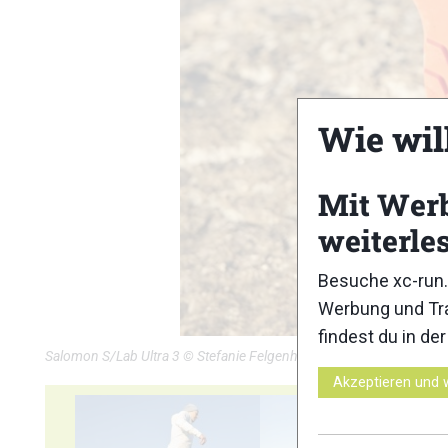
Wie wil
Mit Wer
weiterle
Besuche xc-run.
Werbung und Tra
findest du in de
Salomon S/Lab Ultra 3 © Stefanie Felgenhauer / woidlife photogra
Akzeptieren und 