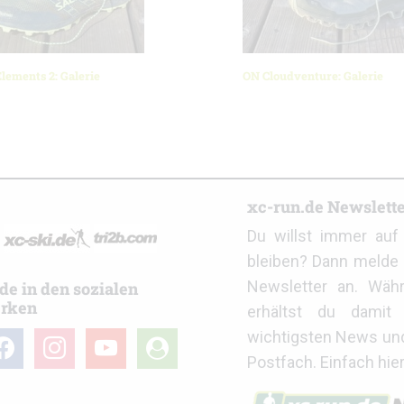
lements 2: Galerie
ON Cloudventure: Galerie
r
xc-run.de Newslett
Du willst immer au
bleiben? Dann melde 
Newsletter an. Wäh
de in den sozialen
rken
erhältst du damit 
wichtigsten News un
cebook
instagram
youtube
user-
Postfach. Einfach hie
circle