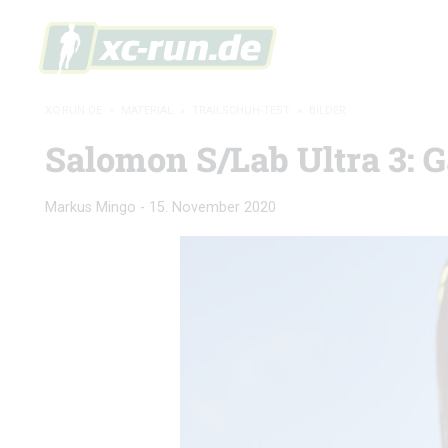
XC-RUN.DE
»
MATERIAL
»
TRAILSCHUH-TEST
»
BILDER
Salomon S/Lab Ultra 3: G
Markus Mingo
-
15. November 2020