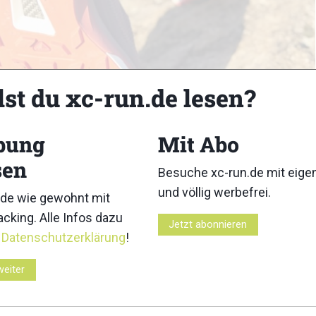
lst du xc-run.de lesen?
bung
Mit Abo
sen
Besuche xc-run.de mit eig
und völlig werbefrei.
de wie gewohnt mit
cking. Alle Infos dazu
Jetzt abonnieren
r
Datenschutzerklärung
!
phy
weiter