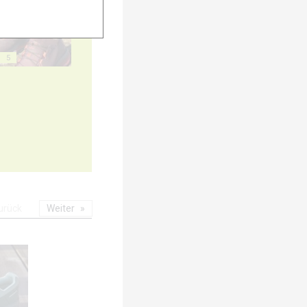
5
urück
Weiter