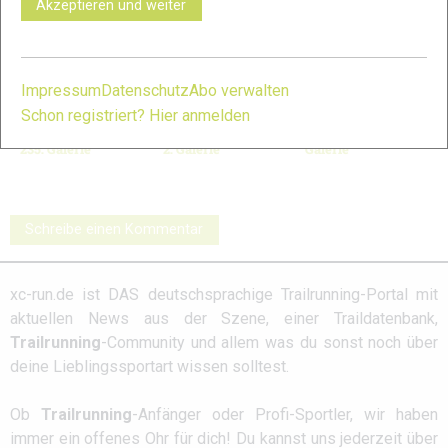
Akzeptieren und weiter
Impressum
Datenschutz
Abo verwalten
Schon registriert? Hier anmelden
INOV8 X-Talon G
Salming Elements
ON Cloudventure:
235: Galerie
2: Galerie
Galerie
Schreibe einen Kommentar
xc-run.de ist DAS deutschsprachige Trailrunning-Portal mit
aktuellen News aus der Szene, einer Traildatenbank,
Trailrunning
-Community und allem was du sonst noch über
deine Lieblingssportart wissen solltest.
Ob
Trailrunning
-Anfänger oder Profi-Sportler, wir haben
immer ein offenes Ohr für dich! Du kannst uns jederzeit über