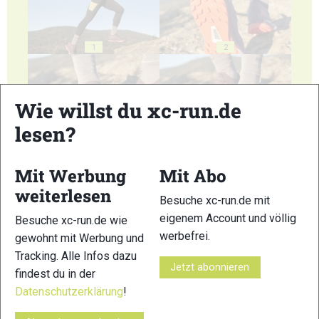
1
2
Wie willst du xc-run.de
lesen?
3
4
Mit Werbung
Mit Abo
weiterlesen
Besuche xc-run.de mit
eigenem Account und völlig
Besuche xc-run.de wie
werbefrei.
gewohnt mit Werbung und
5
6
Tracking. Alle Infos dazu
Jetzt abonnieren
findest du in der
© Bilder 1 - 6: Stefanie Felgenhauer / woidlife photography;
Datenschutzerklärung
!
VERWANDTE ARTIKEL
Zurück
Weiter