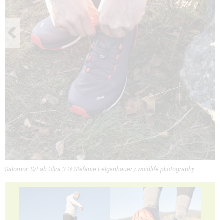
Salomon S/Lab Ultra 3 © Stefanie Felgenhauer / woidlife photography