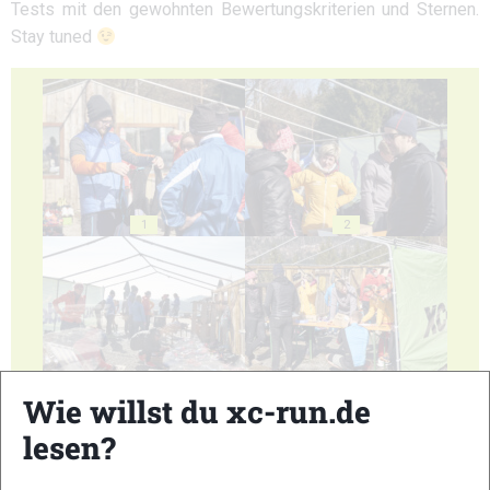
Tests mit den gewohnten Bewertungskriterien und Sternen.
Stay tuned
1
2
3
4
Wie willst du xc-run.de
lesen?