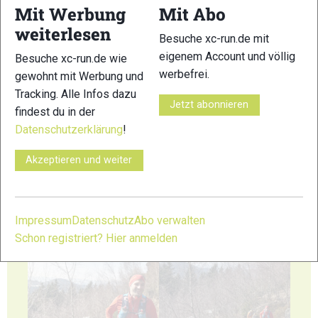
Mit Werbung
Mit Abo
weiterlesen
5
6
Besuche xc-run.de mit
eigenem Account und völlig
Besuche xc-run.de wie
werbefrei.
gewohnt mit Werbung und
Tracking. Alle Infos dazu
Jetzt abonnieren
findest du in der
Datenschutzerklärung
!
7
8
Akzeptieren und weiter
Impressum
Datenschutz
Abo verwalten
Schon registriert? Hier anmelden
9
10