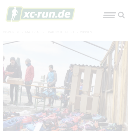
XC-RUN.DE
»
MATERIAL
»
TRAILSCHUH-TEST
»
WISSEN