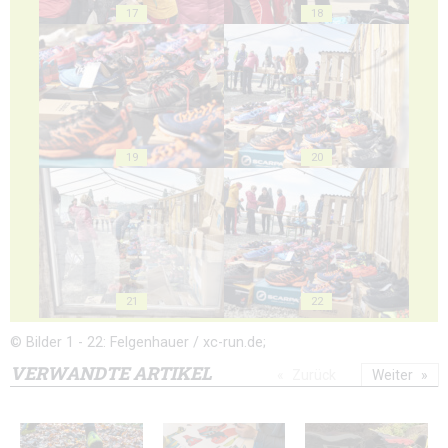
17
18
19
20
21
22
© Bilder 1 - 22: Felgenhauer / xc-run.de;
VERWANDTE ARTIKEL
Zurück
Weiter