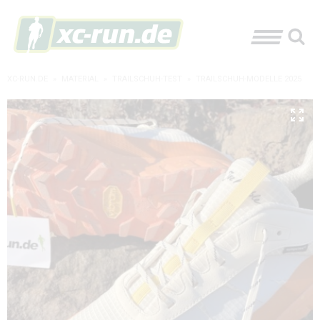
XC-RUN.DE
»
MATERIAL
»
TRAILSCHUH-TEST
»
TRAILSCHUH-MODELLE 2025