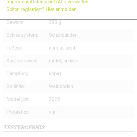
Impressum
Datenschutz
Abo verwalten
Sprengung:
0 mm
Schon registriert? Hier anmelden
Gewicht:
390 g
Schnürsystem:
Schuhbänder
Fußtyp:
normal, breit
Körpergewicht:
mittel, schwer
Dämpfung:
üppig
Gelände:
Waldboden
Modelljahr:
2025
Protektion:
viel
TESTERGEBNIS