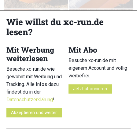
Wie willst du xc-run.de
lesen?
Mit Werbung
Mit Abo
weiterlesen
Besuche xc-run.de mit
eigenem Account und völlig
Besuche xc-run.de wie
werbefrei.
gewohnt mit Werbung und
Joe Nimble Explore Addict © xc-run.de
Tracking. Alle Infos dazu
Jetzt abonnieren
TECHNISCHE DATEN
findest du in der
Datenschutzerklärung
!
Hersteller:
Joe Nimble
Akzeptieren und weiter
Einsatzgebiet:
Natural Running, Winter, Allrounder
Preis:
220 €