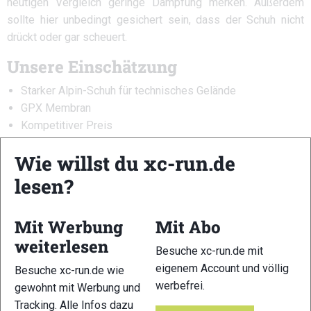
heutigen Vergleich geringe Dämpfung merken. Außerdem
sollte hier unbedingt gesichert sein, dass der Schuh nicht
drückt oder gar scheuert.
Unsere Einschätzung
Starker Alpin-Schuh für technisches Gelände
GPX Membran
Kompetitiver Preis
Ausgesprochen enger und flacher Fußraum, der für böse
Wie willst du xc-run.de
Überraschungen sorgen kann.
lesen?
Weitere Informationen
Übersicht der Trailschuhe 2025
Mit Werbung
Mit Abo
weiterlesen
Zur Klassifizierung
Besuche xc-run.de mit
eigenem Account und völlig
Besuche xc-run.de wie
Trailschuh-ABC (Glossar)
werbefrei.
gewohnt mit Werbung und
Tracking. Alle Infos dazu