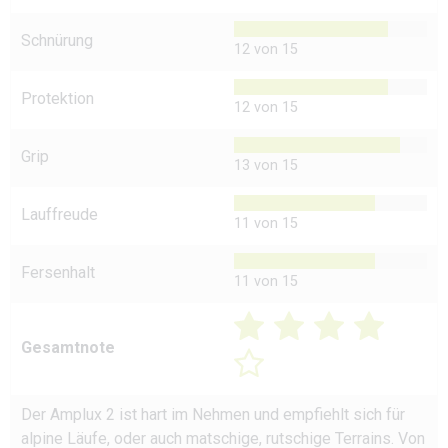
Schnürung
12 von 15
Protektion
12 von 15
Grip
13 von 15
Lauffreude
11 von 15
Fersenhalt
11 von 15
Gesamtnote
Der Amplux 2 ist hart im Nehmen und empfiehlt sich für
alpine Läufe, oder auch matschige, rutschige Terrains. Von