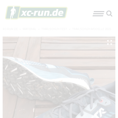
XC-RUN.DE
»
MATERIAL
»
TRAILSCHUH-TEST
»
TRAILSCHUH-MODELLE 2025