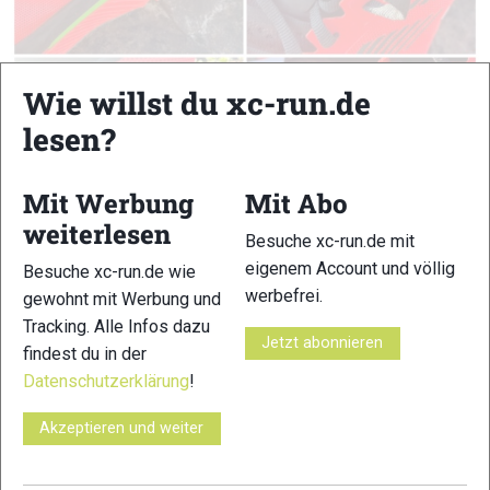
Wie willst du xc-run.de
lesen?
Mit Werbung
Mit Abo
weiterlesen
Besuche xc-run.de mit
eigenem Account und völlig
Besuche xc-run.de wie
werbefrei.
gewohnt mit Werbung und
Rossignol Vezor © xc-run.de
Tracking. Alle Infos dazu
Jetzt abonnieren
TECHNISCHE DATEN
findest du in der
Datenschutzerklärung
!
Hersteller:
Sonstige
Akzeptieren und weiter
Einsatzgebiet:
Tempo, Skyrunning, Allrounder