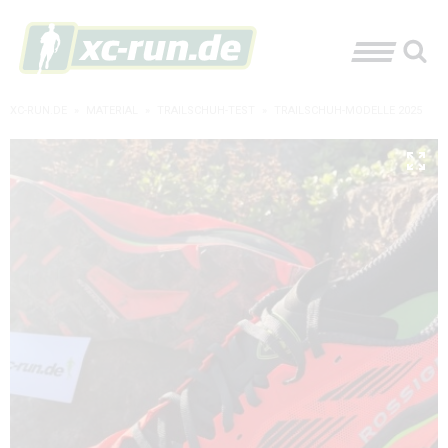
XC-RUN.DE
»
MATERIAL
»
TRAILSCHUH-TEST
»
TRAILSCHUH-MODELLE 2025