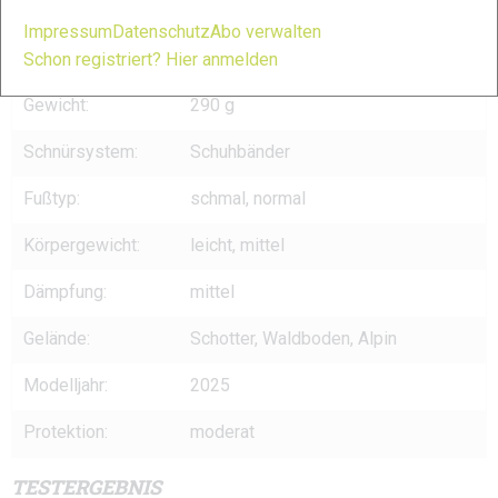
Preis:
180 €
Impressum
Datenschutz
Abo verwalten
Sprengung:
6 mm
Schon registriert? Hier anmelden
Gewicht:
290 g
Schnürsystem:
Schuhbänder
Fußtyp:
schmal, normal
Körpergewicht:
leicht, mittel
Dämpfung:
mittel
Gelände:
Schotter, Waldboden, Alpin
Modelljahr:
2025
Protektion:
moderat
TESTERGEBNIS