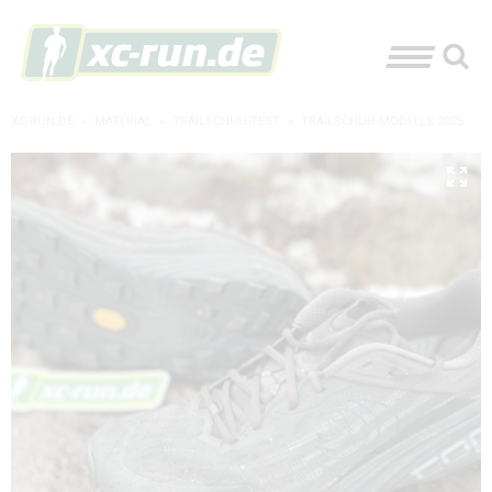
XC-RUN.DE
»
MATERIAL
»
TRAILSCHUH-TEST
»
TRAILSCHUH-MODELLE 2025