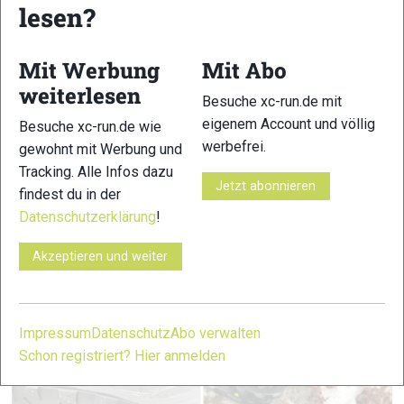
lesen?
Weitere Informationen
Übersicht der Trailschuhe 2025
Mit Werbung
Mit Abo
weiterlesen
Zur Klassifizierung
Besuche xc-run.de mit
eigenem Account und völlig
Besuche xc-run.de wie
Trailschuh-ABC (Glossar)
werbefrei.
gewohnt mit Werbung und
Tracking. Alle Infos dazu
Jetzt abonnieren
findest du in der
Datenschutzerklärung
!
Akzeptieren und weiter
Impressum
Datenschutz
Abo verwalten
Schon registriert? Hier anmelden