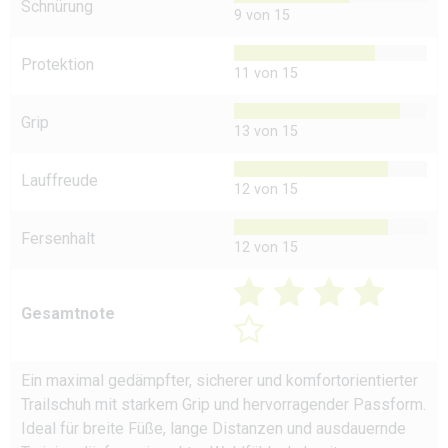
Schnürung
9 von 15
Protektion
11 von 15
Grip
13 von 15
Lauffreude
12 von 15
Fersenhalt
12 von 15
Gesamtnote
Ein maximal gedämpfter, sicherer und komfortorientierter
Trailschuh mit starkem Grip und hervorragender Passform.
Ideal für breite Füße, lange Distanzen und ausdauernde