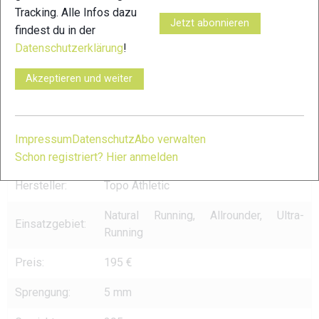
Tracking. Alle Infos dazu
Jetzt abonnieren
findest du in der
Datenschutzerklärung
!
Akzeptieren und weiter
Topo Ultraventure 4 © xc-run.de
Impressum
Datenschutz
Abo verwalten
TECHNISCHE DATEN
Schon registriert? Hier anmelden
Hersteller:
Topo Athletic
Natural Running, Allrounder, Ultra-
Einsatzgebiet:
Running
Preis:
195 €
Sprengung:
5 mm