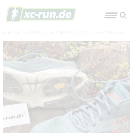
XC-RUN.DE
»
MATERIAL
»
TRAILSCHUH-TEST
»
TRAILSCHUH-MODELLE 2025