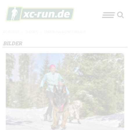
XC-RUN.DE
»
THEMEN
»
TRAILRUNNING MIT FAMILIE
BILDER