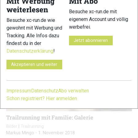
Mit Werbung
Mit Abo
weiterlesen
Besuche xc-run.de mit
eigenem Account und völlig
Besuche xc-run.de wie
werbefrei.
gewohnt mit Werbung und
Tracking. Alle Infos dazu
Jetzt abonnieren
findest du in der
Datenschutzerklärung
!
Akzeptieren und weiter
Impressum
Datenschutz
Abo verwalten
Schon registriert? Hier anmelden
Trailrunning mit Familie: Galerie
Bilder
|
Trailrunning
Markus Mingo
-
1. November 2018