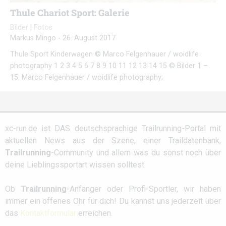
Thule Chariot Sport: Galerie
Bilder
|
Fotos
Markus Mingo
-
26. August 2017
Thule Sport Kinderwagen © Marco Felgenhauer / woidlife
photography 1 2 3 4 5 6 7 8 9 10 11 12 13 14 15 © Bilder 1 –
15: Marco Felgenhauer / woidlife photography;
xc-run.de ist DAS deutschsprachige Trailrunning-Portal mit
aktuellen News aus der Szene, einer Traildatenbank,
Trailrunning
-Community und allem was du sonst noch über
deine Lieblingssportart wissen solltest.
Ob
Trailrunning
-Anfänger oder Profi-Sportler, wir haben
immer ein offenes Ohr für dich! Du kannst uns jederzeit über
das
Kontaktformular
erreichen.