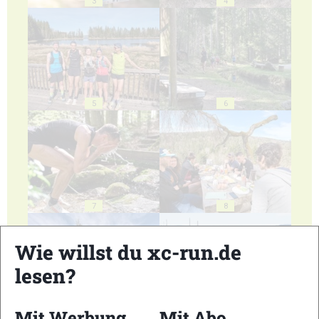
3
4
5
6
7
8
Wie willst du xc-run.de
lesen?
9
10
Mit Werbung
Mit Abo