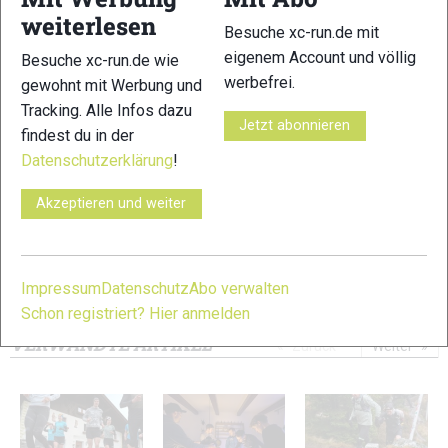
weiterlesen
Besuche xc-run.de mit
eigenem Account und völlig
Besuche xc-run.de wie
werbefrei.
gewohnt mit Werbung und
Tracking. Alle Infos dazu
Jetzt abonnieren
11
12
findest du in der
Datenschutzerklärung
!
Akzeptieren und weiter
13
14
Impressum
Datenschutz
Abo verwalten
Schon registriert? Hier anmelden
© Bilder 1 - 14: Marco Felgenhauer;
VERWANDTE ARTIKEL
Zurück
Weiter