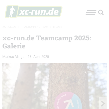
XC-RUN.DE
»
TRAILRUNNING TEAM
»
BILDER
xc-run.de Teamcamp 2025:
Galerie
Markus Mingo
-
18. April 2025