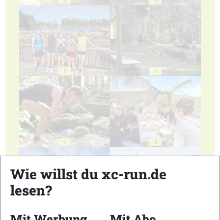
3
4
5
6
7
8
Wie willst du xc-run.de
lesen?
9
10
Mit Werbung
Mit Abo