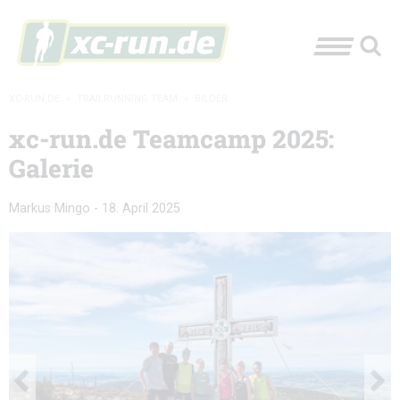
XC-RUN.DE
»
TRAILRUNNING TEAM
»
BILDER
xc-run.de Teamcamp 2025:
Galerie
Markus Mingo
-
18. April 2025