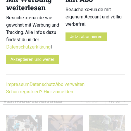
weiterlesen
Besuche xc-run.de mit
eigenem Account und völlig
Besuche xc-run.de wie
werbefrei.
gewohnt mit Werbung und
Tracking. Alle Infos dazu
Jetzt abonnieren
11
12
findest du in der
Datenschutzerklärung
!
Akzeptieren und weiter
13
14
Impressum
Datenschutz
Abo verwalten
Schon registriert? Hier anmelden
© Bilder 1 - 14: Marco Felgenhauer;
VERWANDTE ARTIKEL
Zurück
Weiter