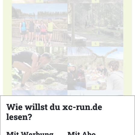
3
4
5
6
7
8
Wie willst du xc-run.de
lesen?
9
10
Mit Werbung
Mit Abo