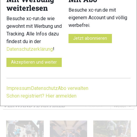
weiterlesen
Besuche xc-run.de mit
eigenem Account und völlig
Besuche xc-run.de wie
werbefrei.
gewohnt mit Werbung und
Tracking. Alle Infos dazu
Jetzt abonnieren
11
12
findest du in der
Datenschutzerklärung
!
Akzeptieren und weiter
13
14
Impressum
Datenschutz
Abo verwalten
Schon registriert? Hier anmelden
© Bilder 1 - 14: Marco Felgenhauer;
VERWANDTE ARTIKEL
Zurück
Weiter