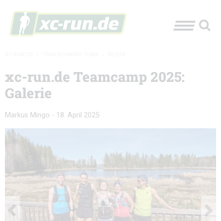
XC-RUN.DE
»
TRAILRUNNING TEAM
»
BILDER
xc-run.de Teamcamp 2025:
Galerie
Markus Mingo
-
18. April 2025