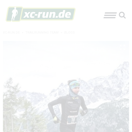
XC-RUN.DE
»
TRAILRUNNING TEAM
»
BLOGS