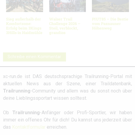
Sieg außerhalb der
Walser Trail
PIUT85 – Die Bestie
Komfortzone:
Challenge 2026 –
vom Paznauner
Erfolg beim 3Kings
Steil, verblockt,
Höhenweg
3Hills in Haidmühle
grandios
Schreibe einen Kommentar
xc-run.de ist DAS deutschsprachige Trailrunning-Portal mit
aktuellen News aus der Szene, einer Traildatenbank,
Trailrunning
-Community und allem was du sonst noch über
deine Lieblingssportart wissen solltest.
Ob
Trailrunning
-Anfänger oder Profi-Sportler, wir haben
immer ein offenes Ohr für dich! Du kannst uns jederzeit über
das
Kontaktformular
erreichen.