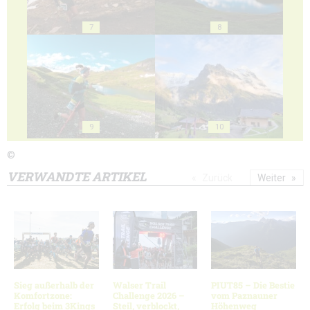
7
8
9
10
©
VERWANDTE ARTIKEL
Zurück
Weiter
Sieg außerhalb der
Walser Trail
PIUT85 – Die Bestie
Komfortzone:
Challenge 2026 –
vom Paznauner
Erfolg beim 3Kings
Steil, verblockt,
Höhenweg