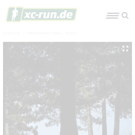
XC-RUN.DE
»
TRAILRUNNING TEAM
»
BLOGS