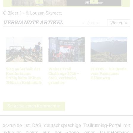
5
6
© Bilder 1 - 6: Louzan Skyrace;
VERWANDTE ARTIKEL
Zurück
Weiter
Sieg außerhalb der
Walser Trail
PIUT85 – Die Bestie
Komfortzone:
Challenge 2026 –
vom Paznauner
Erfolg beim 3Kings
Steil, verblockt,
Höhenweg
3Hills in Haidmühle
grandios
Schreibe einen Kommentar
xc-run.de ist DAS deutschsprachige Trailrunning-Portal mit
aktuellen News aus der Szene, einer Traildatenbank,