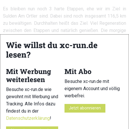
Es bleiben nun noch 3 harte Etappen, ehe wir im Ziel in
Sulden Am Ortler sind. Dabei sind noch insgesamt 116,5 km
zu bewältigen. Durchhalten heißt das Ziel. Viel Regeneration
zwischen den Etappen und natürlich genießen. Die morgige
Etappe von Samnaun nach Scoul wird erneut ein richtiges
Wie willst du xc-run.de
Brett. Die Teams müssen 40,5 Kilometer und 2775 positive
lesen?
Höhenmeter bezwingen. Der Start ist bereits um 07:00 Uhr.
Mit Werbung
Mit Abo
weiterlesen
Besuche xc-run.de mit
eigenem Account und völlig
Besuche xc-run.de wie
werbefrei.
gewohnt mit Werbung und
Tracking. Alle Infos dazu
Jetzt abonnieren
findest du in der
1
2
Datenschutzerklärung
!