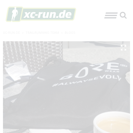
XC-RUN.DE
»
TRAILRUNNING TEAM
»
BLOGS