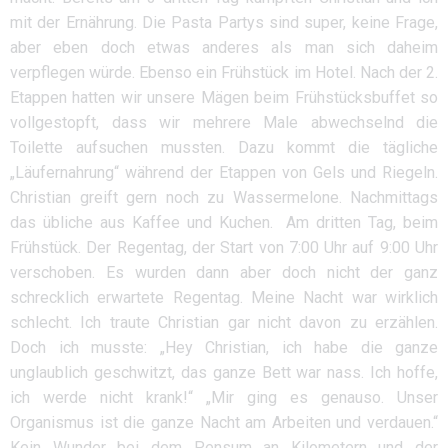
mit der Ernährung. Die Pasta Partys sind super, keine Frage,
aber eben doch etwas anderes als man sich daheim
verpflegen würde. Ebenso ein Frühstück im Hotel. Nach der 2.
Etappen hatten wir unsere Mägen beim Frühstücksbuffet so
vollgestopft, dass wir mehrere Male abwechselnd die
Toilette aufsuchen mussten. Dazu kommt die tägliche
„Läufernahrung“ während der Etappen von Gels und Riegeln.
Christian greift gern noch zu Wassermelone. Nachmittags
das übliche aus Kaffee und Kuchen.
Am dritten Tag, beim
Frühstück. Der Regentag, der Start von 7:00 Uhr auf 9:00 Uhr
verschoben. Es wurden dann aber doch nicht der ganz
schrecklich erwartete Regentag. Meine Nacht war wirklich
schlecht. Ich traute Christian gar nicht davon zu erzählen.
Doch ich musste: „Hey Christian, ich habe die ganze
unglaublich geschwitzt, das ganze Bett war nass. Ich hoffe,
ich werde nicht krank!“ „Mir ging es genauso. Unser
Organismus ist die ganze Nacht am Arbeiten und verdauen.“
Kein Wunder bei dem Pensum an Kilometern und der