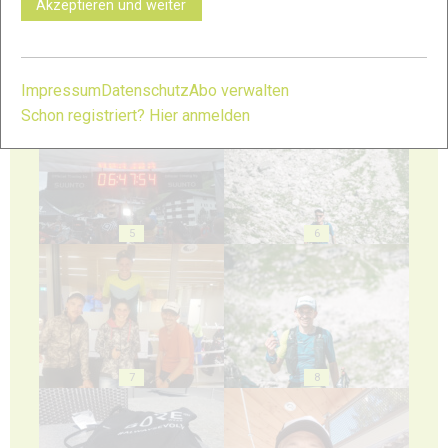
Akzeptieren und weiter
Impressum
Datenschutz
Abo verwalten
3
4
Schon registriert? Hier anmelden
5
6
7
8