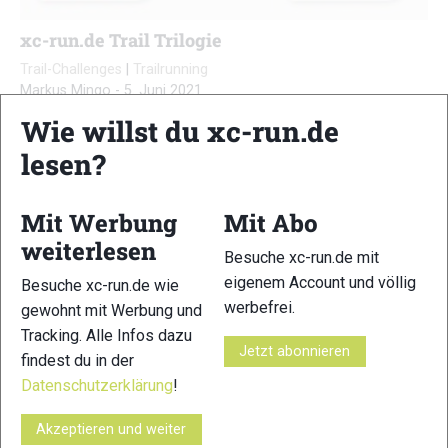
xc-run.de Trail Trilogie
Trail-Challenges
|
Trailrunning
Markus Mingo
-
5. Juni 2021
Wie willst du xc-run.de
Die virtuelle Challenge als Etappenlauf mit tollen
Gewinnmöglichkeiten…
lesen?
Mit Werbung
Mit Abo
weiterlesen
xc-run.de ist DAS deutschsprachige Trailrunning-Portal mit
Besuche xc-run.de mit
aktuellen News aus der Szene, einer Traildatenbank,
eigenem Account und völlig
Besuche xc-run.de wie
Trailrunning
-Community und allem was du sonst noch über
werbefrei.
gewohnt mit Werbung und
deine Lieblingssportart wissen solltest.
Tracking. Alle Infos dazu
Jetzt abonnieren
findest du in der
Ob
Trailrunning
-Anfänger oder Profi-Sportler, wir haben
Datenschutzerklärung
!
immer ein offenes Ohr für dich! Du kannst uns jederzeit über
das
Kontaktformular
erreichen.
Akzeptieren und weiter