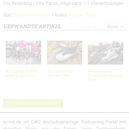
30s Belastung / 20s Pause, insgesamt 1-3 Wiederholungen
Text:
Barbara Poxleitner
/ Video:
Michael Rackl
VERWANDTE ARTIKEL
Zurück
Weiter
KAT100 by UTMB
The North Face
Übersicht der
2026: Ergebnisse
Offtrail Ultra
Trailschuh-Modelle
2026
Schreibe einen Kommentar
xc-run.de ist DAS deutschsprachige Trailrunning-Portal mit
aktuellen News aus der Szene, einer Traildatenbank,