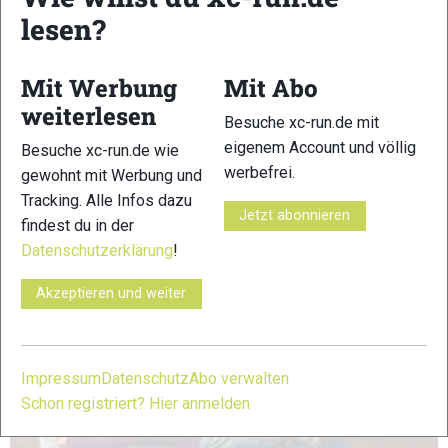
lesen?
Käfer, Arme und Beine treffen sich diagonal und gestreckt
über dem Bauchnabel
Mit Werbung
Mit Abo
Boot, Oberkörper aufrecht, Beine anziehen, langsam nach
unten, halten und wieder hoch
weiterlesen
Besuche xc-run.de mit
Bauchlage, Arme neben dem Kopf gestreckt nach vorne,
eigenem Account und völlig
Besuche xc-run.de wie
Beine hüftbreit, beides anheben
werbefrei.
gewohnt mit Werbung und
Auf und ab bewegen
Tracking. Alle Infos dazu
Jetzt abonnieren
findest du in der
Datenschutzerklärung
!
Akzeptieren und weiter
Impressum
Datenschutz
Abo verwalten
Schon registriert? Hier anmelden