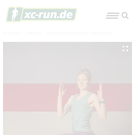
XC-RUN.DE
»
TRAINING
»
ALTERNATIVTRAINING FÜR TRAILRUNNER