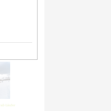
urück
Weiter
rail-Läufer