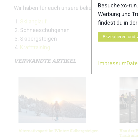
Besuche xc-run.
Wir haben für euch unsere beliebtesten Alternativ
Werbung und Tra
Skilanglauf
findest du in de
Schneeschuhgehen
Akzeptieren und 
Skibergsteigen
Krafttraining
VERWANDTE ARTIKEL
Impressum
Dat
Alternativsport im Winter: Skibergsteigen
Von der 
Trailrunn