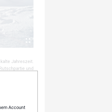
 kalte Jahreszeit.
 Rutschpartie und
h die Möglichkeit
ruppen trainiert
 den Kopf frei zu
enem Account