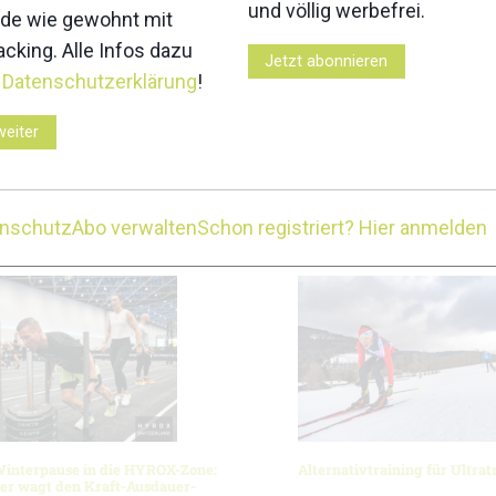
und völlig werbefrei.
de wie gewohnt mit
sportarten im Winter gesammelt:
cking. Alle Infos dazu
Jetzt abonnieren
r
Datenschutzerklärung
!
weiter
Z
enschutz
Abo verwalten
Schon registriert? Hier anmelden
Winterpause in die HYROX-Zone:
Alternativtraining für Ultrat
er wagt den Kraft-Ausdauer-