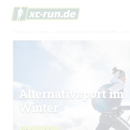
XC-RUN.DE
»
TRAINING
»
ALTERNATIVTRAINING FÜR TRAILRUNNER
»
WIN
Alternativsport im
Winter