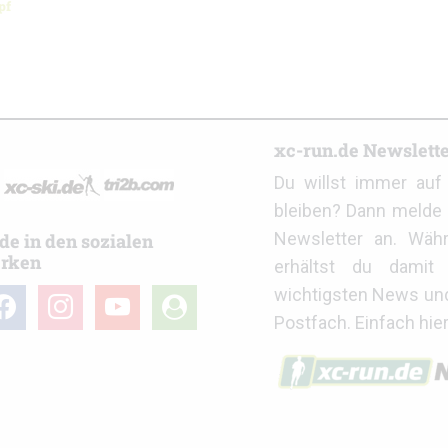
pf
r
xc-run.de Newslett
Du willst immer au
bleiben? Dann melde 
Newsletter an. Wäh
de in den sozialen
rken
erhältst du damit 
wichtigsten News un
cebook
instagram
youtube
user-
Postfach. Einfach hie
circle