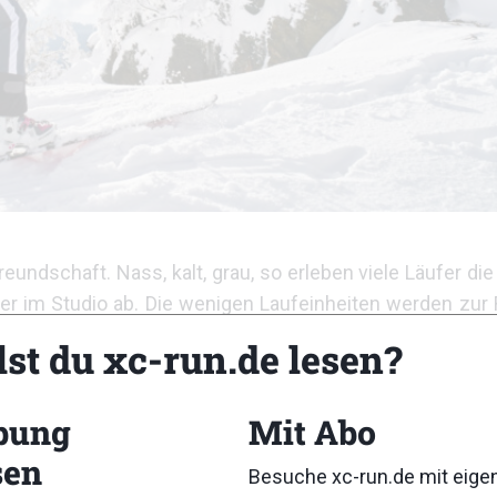
eundschaft. Nass, kalt, grau, so erleben viele Läufer die
er im Studio ab. Die wenigen Laufeinheiten werden zur
lst du xc-run.de lesen?
t nur die oft lang ersehnte Wettkampfpause sondern auc
hen Alternativtraining sonst vernachlässigte Muskelg
bung
Mit Abo
ion geschult werden und sie eignen sich perfekt um mal
sen
Besuche xc-run.de mit eig