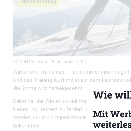
Wintertraining
XC-RUN Redaktion
-
8. Dezember 2017
Winter und Trailrunner – nicht immer eine innige Fr
Und das Training läuft meist auf dem Laufband od
die Sonne wird herbeigesehnt.
Wie wil
Dabei hat der Winter so viel mehr zu bieten! Nich
Neues zu testen! Außerdem können beim winterlic
Mit Wer
werden, der Gleichtgewichtssinn und die Koordinat
weiterle
bekommen.