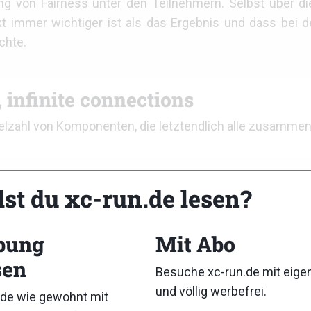
g von Fairness unter den Teilnehmern. Selbst über d
xt immer wichtiger ist als das Ergebnis und dass bei d
chte.
 infinite connections
ielzahl von Komponenten, die letztendlich alle zusammen
ne vor, deren Teile einzeln für einen bestimmten Zweck 
lst du xc-run.de lesen?
ismen, wir haben Millionen von lebenden Organismen i
sere Funktionen notwendig sind, und mehrere Sys
bung
Mit Abo
 wissen wir mehr darüber, wie sie funktionieren, bei vie
sen
Besuche xc-run.de mit eig
und völlig werbefrei.
de wie gewohnt mit