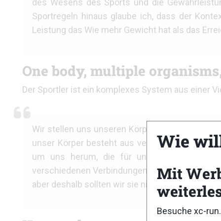
des Wesens des Sports und die Gewährleistun
Sportregeln hinaus glaube ich, dass der Konte
Leistung das Wie mehr Gewicht hat als das Errei
One body, multiple organisms,
Der Sportler ist ein komplexes System aus einer V
Wir stellen uns unseren Körper als eine Maschi
Wie wil
unser Körper besteht aus verschiedenen Organ
um uns herum, die für unser Leben und un
Mit Wer
verschiedenen Verbindungen arbeiten. Bei einigen
aber deshalb sollten wir sie nicht ignorieren.
weiterle
Besuche xc-run.