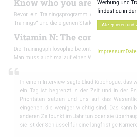
Know who you are and what a
Werbung und Tra
findest du in de
Bevor ein Trainingsprogramm geplant wird, soll
Trainings“ und die eigenen Stärken und Schwächen 
Akzeptieren und 
Vitamin N: The commitment
Die Trainingsphilosophie betont die Bedeutung des
Impressum
Dat
Man muss auch mal auf einen Wettkampf verzichten
In einem Interview sagte Eliud Kipchogue, das w
ein Tag ist begrenzt in der Zeit und in der E
Prioritäten setzen und uns auf das Wesentl
eingehen, die weniger wichtig sind. Das kann 
anderen Zeitpunkt im Jahr tun oder sie überhaup
sie ist der Schlüssel für eine langfristige Karriere