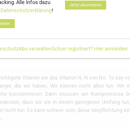
re you doing
cking. Alle Infos dazu
Jetzt abonnieren
r
Datenschutzerklärung
!
ten grundlegende Fragen beantwortet werden, wie z.B
als Athlet.
weiter
 „Nein-Sagens“ und der Priorisierung, um langfristige Zi
enschutz
Abo verwalten
Schon registriert? Hier anmelden
 können, um ein größeres Ziel zu erreichen.
ichtigste Vitamin sei das Vitamin N. N von No. To say n
nergie, die wir haben. Wir können nicht alles tun. Wir
iche konzentrieren. Dann müssen wir Kompromisse b
bedeuten, dass wir sie in einem geringeren Umfang tun
t nicht tun. Es kann schwer sein, diese Verpflichtung e
.