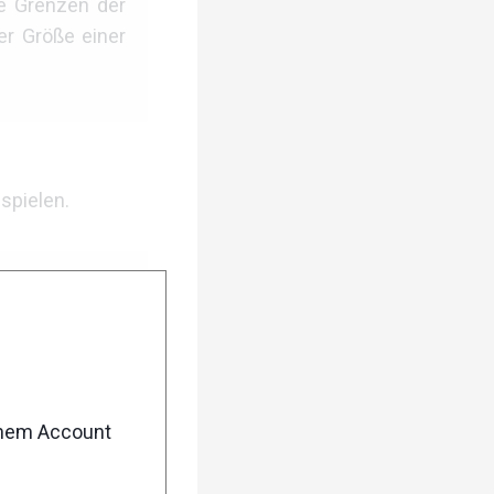
ie Grenzen der
er Größe einer
spielen.
arbeiten. Aber
n uns und fast
teme, die mit
len noch nicht,
enem Account