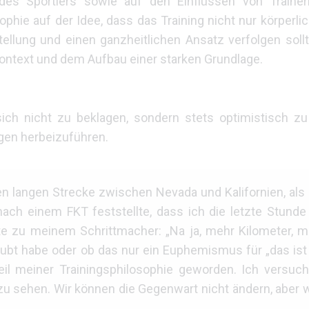
es Sportlers sowie auf den Einflüssen von Trainer
sophie auf der Idee, dass das Training nicht nur körper
tellung und einen ganzheitlichen Ansatz verfolgen sollt
Kontext und dem Aufbau einer starken Grundlage.
sich nicht zu beklagen, sondern stets optimistisch zu
gen herbeizuführen.
len langen Strecke zwischen Nevada und Kalifornien, als
ch einem FKT feststellte, dass ich die letzte Stunde 
te zu meinem Schrittmacher: „Na ja, mehr Kilometer, m
laubt habe oder ob das nur ein Euphemismus für „das ist
 Teil meiner Trainingsphilosophie geworden. Ich versu
zu sehen. Wir können die Gegenwart nicht ändern, aber 