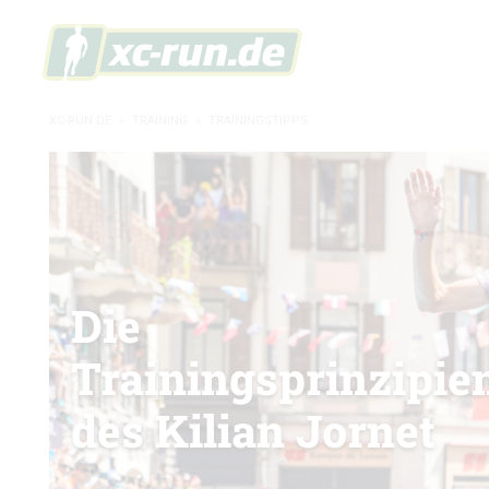
XC-RUN.DE
»
TRAINING
»
TRAININGSTIPPS
Die
Trainingsprinzipie
des Kilian Jornet