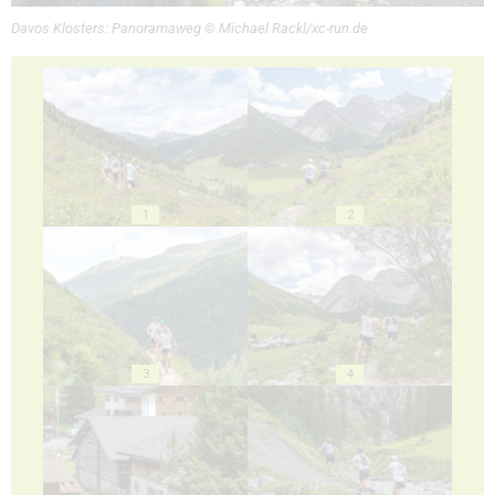
Davos Klosters: Panoramaweg © Michael Rackl/xc-run.de
1
2
3
4