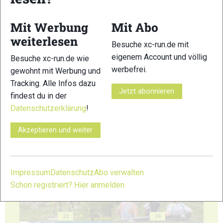
17
18
Mit Werbung
Mit Abo
weiterlesen
Besuche xc-run.de mit
eigenem Account und völlig
Besuche xc-run.de wie
werbefrei.
gewohnt mit Werbung und
19
20
Tracking. Alle Infos dazu
Jetzt abonnieren
findest du in der
Datenschutzerklärung
!
Akzeptieren und weiter
21
22
Impressum
Datenschutz
Abo verwalten
Schon registriert? Hier anmelden
23
24