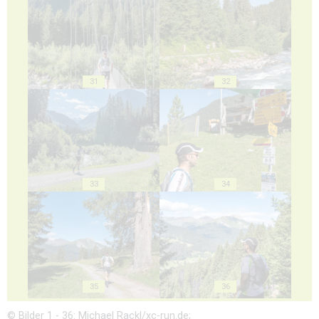
31
32
33
34
35
36
© Bilder 1 - 36: Michael Rackl/xc-run.de;