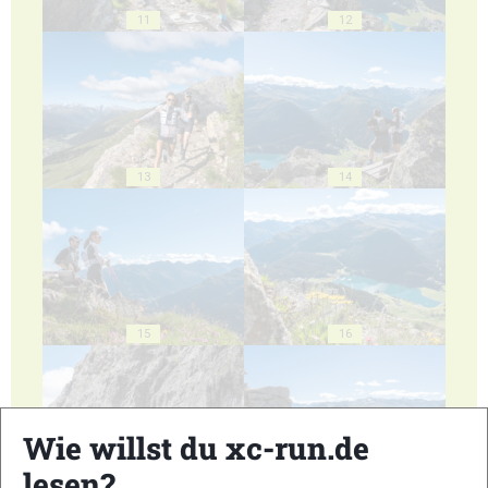
11
12
13
14
15
16
Wie willst du xc-run.de
lesen?