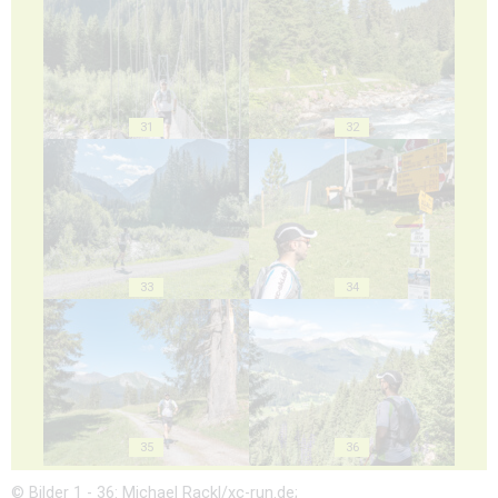
31
32
33
34
35
36
© Bilder 1 - 36: Michael Rackl/xc-run.de;