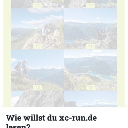
11
12
13
14
15
16
Wie willst du xc-run.de
lesen?