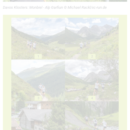
Davos Klosters: Monbiel - Alp Garfiun © Michael Rackl/xc-run.de
1
2
3
4