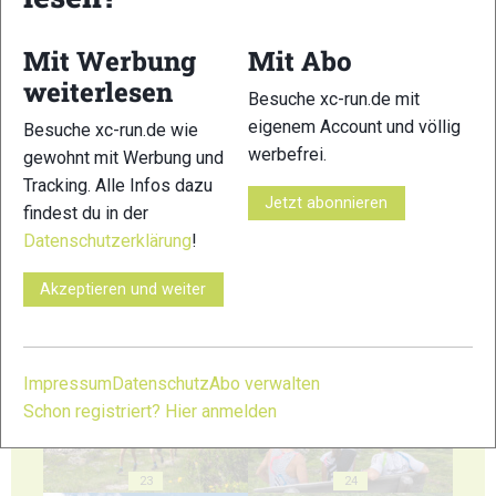
17
18
Mit Werbung
Mit Abo
weiterlesen
Besuche xc-run.de mit
eigenem Account und völlig
Besuche xc-run.de wie
werbefrei.
gewohnt mit Werbung und
19
20
Tracking. Alle Infos dazu
Jetzt abonnieren
findest du in der
Datenschutzerklärung
!
Akzeptieren und weiter
21
22
Impressum
Datenschutz
Abo verwalten
Schon registriert? Hier anmelden
23
24