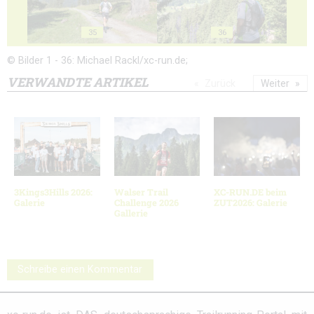
35
36
© Bilder 1 - 36: Michael Rackl/xc-run.de;
VERWANDTE ARTIKEL
Zurück
Weiter
3Kings3Hills 2026:
Walser Trail
XC-RUN.DE beim
Galerie
Challenge 2026
ZUT2026: Galerie
Gallerie
Schreibe einen Kommentar