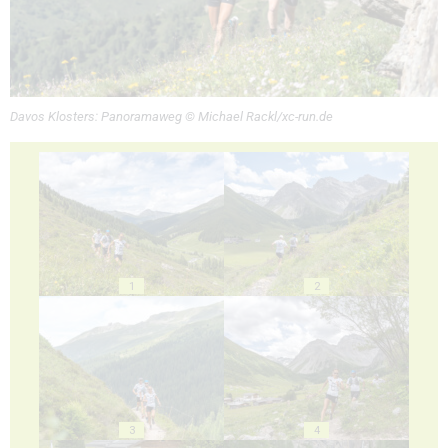
Davos Klosters: Panoramaweg © Michael Rackl/xc-run.de
1
2
3
4