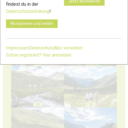
Jetzt abonnieren
findest du in der
Datenschutzerklärung
!
23
24
Akzeptieren und weiter
Impressum
Datenschutz
Abo verwalten
Schon registriert? Hier anmelden
25
26
27
28