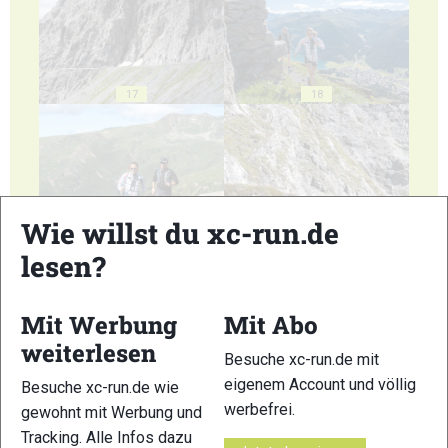
17
18
Wie willst du xc-run.de
19
20
lesen?
Mit Werbung
Mit Abo
weiterlesen
Besuche xc-run.de mit
eigenem Account und völlig
21
22
Besuche xc-run.de wie
werbefrei.
gewohnt mit Werbung und
Tracking. Alle Infos dazu