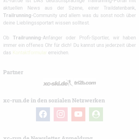
xc-run.de ist DAS deutschsprachige Trailrunning-Portal mit
aktuellen News aus der Szene, einer Traildatenbank,
Trailrunning
-Community und allem was du sonst noch über
deine Lieblingssportart wissen solltest.
Ob
Trailrunning
-Anfänger oder Profi-Sportler, wir haben
immer ein offenes Ohr für dich! Du kannst uns jederzeit über
das
Kontaktformular
erreichen.
Partner
xc-run.de in den sozialen Netzwerken
facebook
instagram
youtube
user-
circle
xc-run.de Newsletter Anmeldung