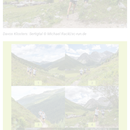
Davos Klosters: Sertigtal © Michael Rackl/xc-run.de
1
2
3
4