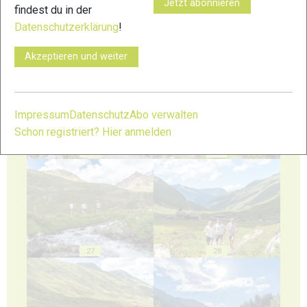
Jetzt abonnieren
findest du in der
Datenschutzerklärung
!
23
24
Akzeptieren und weiter
Impressum
Datenschutz
Abo verwalten
Schon registriert? Hier anmelden
25
26
27
28