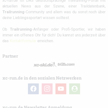
xc-run.de ist DAS deutschsprachige Trailrunning-Portal mit
aktuellen News aus der Szene, einer Traildatenbank,
Trailrunning
-Community und allem was du sonst noch über
deine Lieblingssportart wissen solltest.
Ob
Trailrunning
-Anfänger oder Profi-Sportler, wir haben
immer ein offenes Ohr für dich! Du kannst uns jederzeit über
das
Kontaktformular
erreichen.
Partner
xc-run.de in den sozialen Netzwerken
facebook
instagram
youtube
user-
circle
xc-run.de Newsletter Anmeldung