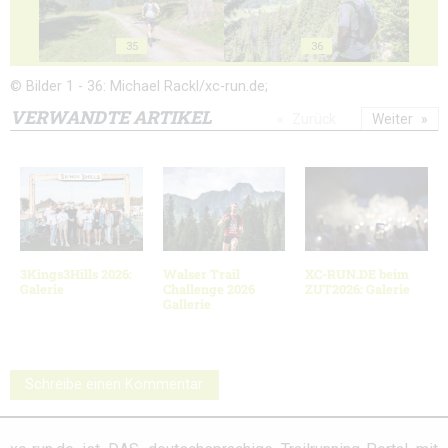
35
36
© Bilder 1 - 36: Michael Rackl/xc-run.de;
VERWANDTE ARTIKEL
Zurück
Weiter
3Kings3Hills 2026:
Walser Trail
XC-RUN.DE beim
Galerie
Challenge 2026
ZUT2026: Galerie
Gallerie
Schreibe einen Kommentar