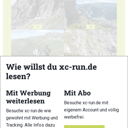
17
18
Wie willst du xc-run.de
19
20
lesen?
Mit Werbung
Mit Abo
weiterlesen
Besuche xc-run.de mit
eigenem Account und völlig
21
22
Besuche xc-run.de wie
werbefrei.
gewohnt mit Werbung und
Tracking. Alle Infos dazu