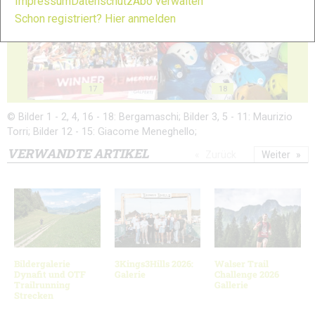
Impressum
Datenschutz
Abo verwalten
Schon registriert? Hier anmelden
17
18
© Bilder 1 - 2, 4, 16 - 18: Bergamaschi; Bilder 3, 5 - 11: Maurizio
Torri; Bilder 12 - 15: Giacome Meneghello;
VERWANDTE ARTIKEL
Zurück
Weiter
Bildergalerie
3Kings3Hills 2026:
Walser Trail
Dynafit und OTF
Galerie
Challenge 2026
Trailrunning
Gallerie
Strecken