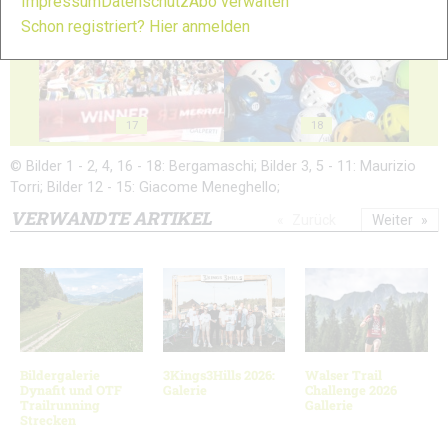
Impressum
Datenschutz
Abo verwalten
Schon registriert? Hier anmelden
17
18
© Bilder 1 - 2, 4, 16 - 18: Bergamaschi; Bilder 3, 5 - 11: Maurizio
Torri; Bilder 12 - 15: Giacome Meneghello;
VERWANDTE ARTIKEL
Zurück
Weiter
Bildergalerie
3Kings3Hills 2026:
Walser Trail
Dynafit und OTF
Galerie
Challenge 2026
Trailrunning
Gallerie
Strecken